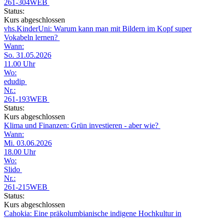
261-304WEB
Status:
Kurs abgeschlossen
vhs.KinderUni: Warum kann man mit Bildern im Kopf super
Vokabeln lernen?
Wann:
So. 31.05.2026
11.00 Uhr
Wo:
edudip
Nr.:
261-193WEB
Status:
Kurs abgeschlossen
Klima und Finanzen: Grün investieren - aber wie?
Wann:
Mi. 03.06.2026
18.00 Uhr
Wo:
Slido
Nr.:
261-215WEB
Status:
Kurs abgeschlossen
Cahokia: Eine präkolumbianische indigene Hochkultur in