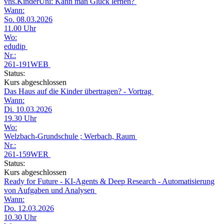
vhs.KinderUni: Kann man Glück lernen?
Wann:
So. 08.03.2026
11.00 Uhr
Wo:
edudip
Nr.:
261-191WEB
Status:
Kurs abgeschlossen
Das Haus auf die Kinder übertragen? - Vortrag
Wann:
Di. 10.03.2026
19.30 Uhr
Wo:
Welzbach-Grundschule ; Werbach, Raum
Nr.:
261-159WER
Status:
Kurs abgeschlossen
Ready for Future - KI-Agents & Deep Research - Automatisierung
von Aufgaben und Analysen
Wann:
Do. 12.03.2026
10.30 Uhr