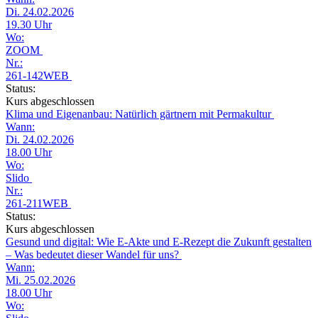
Di. 24.02.2026
19.30 Uhr
Wo:
ZOOM
Nr.:
261-142WEB
Status:
Kurs abgeschlossen
Klima und Eigenanbau: Natürlich gärtnern mit Permakultur
Wann:
Di. 24.02.2026
18.00 Uhr
Wo:
Slido
Nr.:
261-211WEB
Status:
Kurs abgeschlossen
Gesund und digital: Wie E-Akte und E-Rezept die Zukunft gestalten
– Was bedeutet dieser Wandel für uns?
Wann:
Mi. 25.02.2026
18.00 Uhr
Wo: