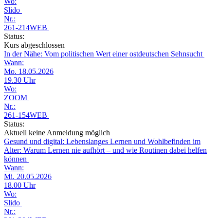
Wo:
Slido
Nr.:
261-214WEB
Status:
Kurs abgeschlossen
In der Nähe: Vom politischen Wert einer ostdeutschen Sehnsucht
Wann:
Mo. 18.05.2026
19.30 Uhr
Wo:
ZOOM
Nr.:
261-154WEB
Status:
Aktuell keine Anmeldung möglich
Gesund und digital: Lebenslanges Lernen und Wohlbefinden im
Alter: Warum Lernen nie aufhört – und wie Routinen dabei helfen
können
Wann:
Mi. 20.05.2026
18.00 Uhr
Wo:
Slido
Nr.: