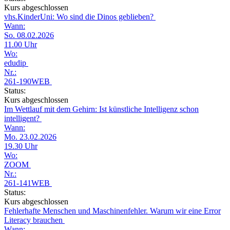
Kurs abgeschlossen
vhs.KinderUni: Wo sind die Dinos geblieben?
Wann:
So. 08.02.2026
11.00 Uhr
Wo:
edudip
Nr.:
261-190WEB
Status:
Kurs abgeschlossen
Im Wettlauf mit dem Gehirn: Ist künstliche Intelligenz schon
intelligent?
Wann:
Mo. 23.02.2026
19.30 Uhr
Wo:
ZOOM
Nr.:
261-141WEB
Status:
Kurs abgeschlossen
Fehlerhafte Menschen und Maschinenfehler. Warum wir eine Error
Literacy brauchen
Wann: