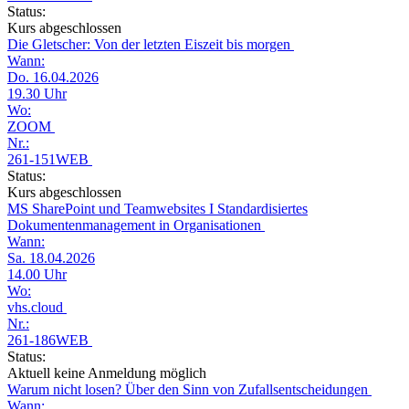
Status:
Kurs abgeschlossen
Die Gletscher: Von der letzten Eiszeit bis morgen
Wann:
Do. 16.04.2026
19.30 Uhr
Wo:
ZOOM
Nr.:
261-151WEB
Status:
Kurs abgeschlossen
MS SharePoint und Teamwebsites I Standardisiertes
Dokumentenmanagement in Organisationen
Wann:
Sa. 18.04.2026
14.00 Uhr
Wo:
vhs.cloud
Nr.:
261-186WEB
Status:
Aktuell keine Anmeldung möglich
Warum nicht losen? Über den Sinn von Zufallsentscheidungen
Wann: