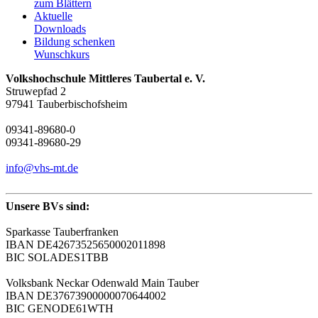
zum Blättern
Aktuelle
Downloads
Bildung schenken
Wunschkurs
Volkshochschule Mittleres Taubertal e. V.
Struwepfad 2
97941 Tauberbischofsheim
09341-89680-0
09341-89680-29
info@vhs-mt.de
Unsere BVs sind:
Sparkasse Tauberfranken
IBAN DE42673525650002011898
BIC SOLADES1TBB
Volksbank Neckar Odenwald Main Tauber
IBAN DE37673900000070644002
BIC GENODE61WTH