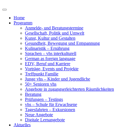
Home
Programm
Anmelde- und Beratungstermine
Gesellschaft, Politik und Umwelt
Kunst, Kultur und Gestalten
Gesundheit, Bewegung und Entspannung
Kulinaristik – Ernährung
Sprachen – vhs interkulturell
German as foreign language
EDV, Beruf und Karriere
Vorträge, Events und Projekte
Treffpunkt Familie
Junge vhs – Kinder und Jugendliche
50+ Senioren vhs
Angebote in zugangserleichterten Räumlichkeiten
Beratung
Prüfungen – Testings
vhs – Schule für Erwachsene
Tagesfahrten – Exkursionen
Neue Angebote
Digitale Lernangebote
Aktuelles