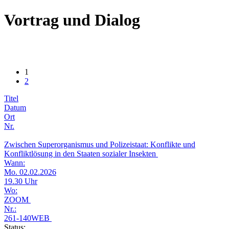
Vortrag und Dialog
1
2
Titel
Datum
Ort
Nr.
Zwischen Superorganismus und Polizeistaat: Konflikte und
Konfliktlösung in den Staaten sozialer Insekten
Wann:
Mo. 02.02.2026
19.30 Uhr
Wo:
ZOOM
Nr.:
261-140WEB
Status: