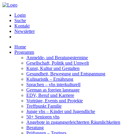
Login
Suche
Kontakt
Newsletter
Home
Programm
Anmelde- und Beratungstermine
Gesellschaft, Politik und Umwelt
Kunst, Kultur und Gestalten
Gesundheit, Bewegung und Entspannung
Kulinaristik – Ernährung
Sprachen – vhs interkulturell
German as foreign language
EDV, Beruf und Karriere
Vorträge, Events und Projekte
Treffpunkt Familie
Junge vhs – Kinder und Jugendliche
50+ Senioren vhs
Angebote in zugangserleichterten Räumlichkeiten
Beratung
Prüfungen – Testings