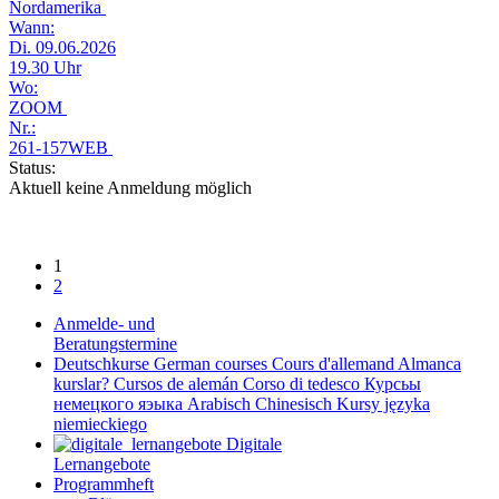
Nordamerika
Wann:
Di. 09.06.2026
19.30 Uhr
Wo:
ZOOM
Nr.:
261-157WEB
Status:
Aktuell keine Anmeldung möglich
1
2
Anmelde- und
Beratungstermine
Deutschkurse
German courses
Cours d'allemand
Almanca
kurslar?
Cursos de alemán
Corso di tedesco
Курсьы
немецкого яэыка
Arabisch
Chinesisch
Kursy języka
niemieckiego
Digitale
Lernangebote
Programmheft