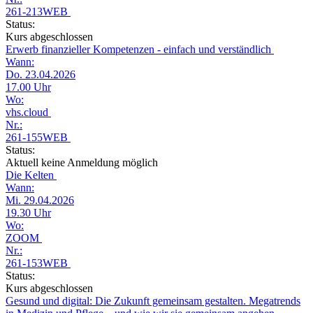
261-213WEB
Status:
Kurs abgeschlossen
Erwerb finanzieller Kompetenzen - einfach und verständlich
Wann:
Do. 23.04.2026
17.00 Uhr
Wo:
vhs.cloud
Nr.:
261-155WEB
Status:
Aktuell keine Anmeldung möglich
Die Kelten
Wann:
Mi. 29.04.2026
19.30 Uhr
Wo:
ZOOM
Nr.:
261-153WEB
Status:
Kurs abgeschlossen
Gesund und digital: Die Zukunft gemeinsam gestalten. Megatrends