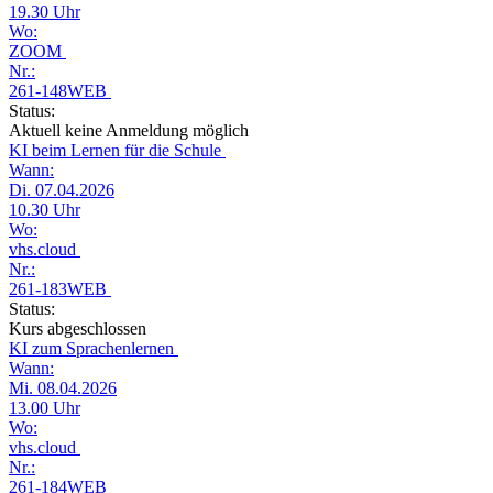
19.30 Uhr
Wo:
ZOOM
Nr.:
261-148WEB
Status:
Aktuell keine Anmeldung möglich
KI beim Lernen für die Schule
Wann:
Di. 07.04.2026
10.30 Uhr
Wo:
vhs.cloud
Nr.:
261-183WEB
Status:
Kurs abgeschlossen
KI zum Sprachenlernen
Wann:
Mi. 08.04.2026
13.00 Uhr
Wo:
vhs.cloud
Nr.:
261-184WEB