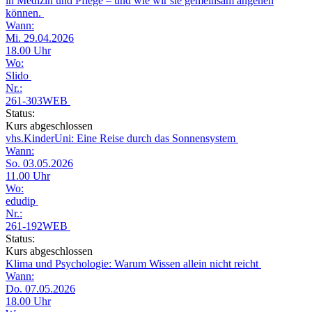
in Medizin und Pflege – und wie wir sie gemeinsam angehen
können.
Wann:
Mi. 29.04.2026
18.00 Uhr
Wo:
Slido
Nr.:
261-303WEB
Status:
Kurs abgeschlossen
vhs.KinderUni: Eine Reise durch das Sonnensystem
Wann:
So. 03.05.2026
11.00 Uhr
Wo:
edudip
Nr.:
261-192WEB
Status:
Kurs abgeschlossen
Klima und Psychologie: Warum Wissen allein nicht reicht
Wann:
Do. 07.05.2026
18.00 Uhr