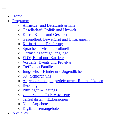
Home
Programm
Anmelde- und Beratungstermine
Gesellschaft, Politik und Umwelt
Kunst, Kultur und Gestalten
Gesundheit, Bewegung und Entspannung
Kulinaristik – Ernährung
Sprachen – vhs interkulturell
German as foreign language
EDV, Beruf und Karriere
Vorträge, Events und Projekte
Treffpunkt Familie
Junge vhs – Kinder und Jugendliche
50+ Senioren vhs
Angebote in zugangserleichterten Räumlichkeiten
Beratung
Prüfungen – Testings
vhs – Schule für Erwachsene
Tagesfahrten – Exkursionen
Neue Angebote
Digitale Lernangebote
Aktuelles