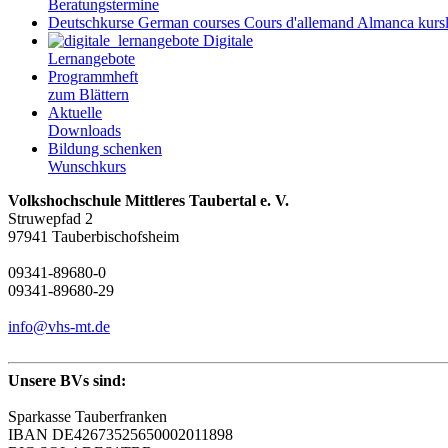
Beratungstermine
Deutschkurse
German courses
Cours d'allemand
Almanca kursl
Digitale
Lernangebote
Programmheft
zum Blättern
Aktuelle
Downloads
Bildung schenken
Wunschkurs
Volkshochschule Mittleres Taubertal e. V.
Struwepfad 2
97941 Tauberbischofsheim
09341-89680-0
09341-89680-29
info@vhs-mt.de
Unsere BVs sind:
Sparkasse Tauberfranken
IBAN DE42673525650002011898