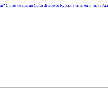
ar?
Cursos de alemán
Corso di tedesco
Курсьы немецкого яэыка
Ara