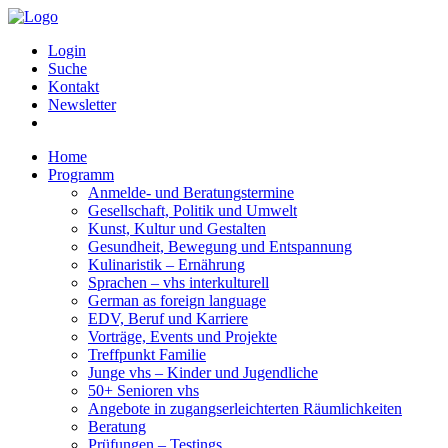
Login
Suche
Kontakt
Newsletter
Home
Programm
Anmelde- und Beratungstermine
Gesellschaft, Politik und Umwelt
Kunst, Kultur und Gestalten
Gesundheit, Bewegung und Entspannung
Kulinaristik – Ernährung
Sprachen – vhs interkulturell
German as foreign language
EDV, Beruf und Karriere
Vorträge, Events und Projekte
Treffpunkt Familie
Junge vhs – Kinder und Jugendliche
50+ Senioren vhs
Angebote in zugangserleichterten Räumlichkeiten
Beratung
Prüfungen – Testings