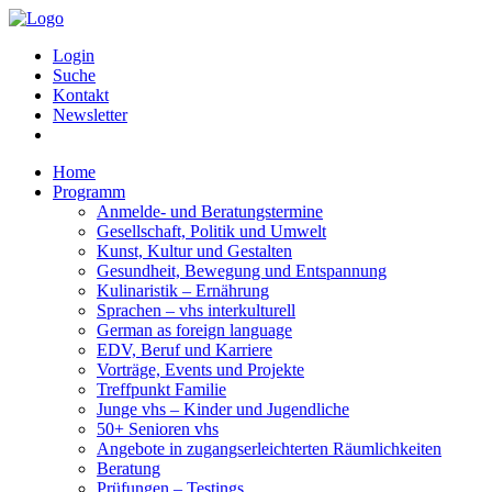
Login
Suche
Kontakt
Newsletter
Home
Programm
Anmelde- und Beratungstermine
Gesellschaft, Politik und Umwelt
Kunst, Kultur und Gestalten
Gesundheit, Bewegung und Entspannung
Kulinaristik – Ernährung
Sprachen – vhs interkulturell
German as foreign language
EDV, Beruf und Karriere
Vorträge, Events und Projekte
Treffpunkt Familie
Junge vhs – Kinder und Jugendliche
50+ Senioren vhs
Angebote in zugangserleichterten Räumlichkeiten
Beratung
Prüfungen – Testings