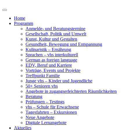
Home
Programm
Anmelde- und Beratungstermine
Gesellschaft, Politik und Umwelt
Kunst, Kultur und Gestalten
Gesundheit, Bewegung und Entspannung
Kulinaristik – Ernährung
Sprachen – vhs interkulturell
German as foreign language
EDV, Beruf und Karriere
Vorträge, Events und Projekte
Treffpunkt Familie
Junge vhs – Kinder und Jugendliche
50+ Senioren vhs
Angebote in zugangserleichterten Räumlichkeiten
Beratung
Prüfungen – Testings
vhs – Schule für Erwachsene
Tagesfahrten – Exkursionen
Neue Angebote
Digitale Lernangebote
Aktuelles