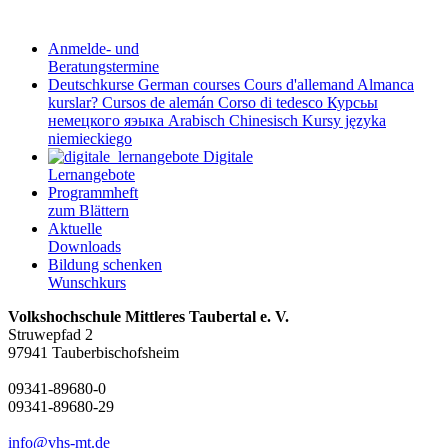
Anmelde- und
Beratungstermine
Deutschkurse
German courses
Cours d'allemand
Almanca
kurslar?
Cursos de alemán
Corso di tedesco
Курсьы
немецкого яэыка
Arabisch
Chinesisch
Kursy języka
niemieckiego
Digitale
Lernangebote
Programmheft
zum Blättern
Aktuelle
Downloads
Bildung schenken
Wunschkurs
Volkshochschule Mittleres Taubertal e. V.
Struwepfad 2
97941 Tauberbischofsheim
09341-89680-0
09341-89680-29
info@vhs-mt.de