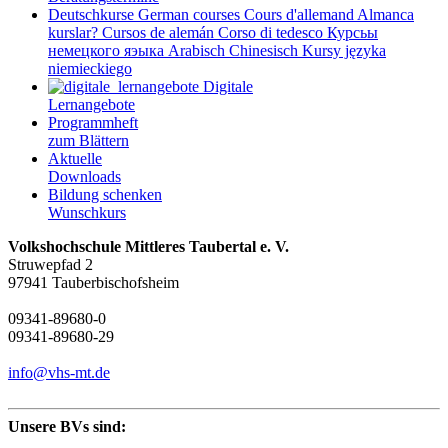
Deutschkurse
German courses
Cours d'allemand
Almanca
kurslar?
Cursos de alemán
Corso di tedesco
Курсьы
немецкого яэыка
Arabisch
Chinesisch
Kursy języka
niemieckiego
Digitale
Lernangebote
Programmheft
zum Blättern
Aktuelle
Downloads
Bildung schenken
Wunschkurs
Volkshochschule Mittleres Taubertal e. V.
Struwepfad 2
97941 Tauberbischofsheim
09341-89680-0
09341-89680-29
info@vhs-mt.de
Unsere BVs sind: