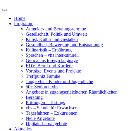
Home
Programm
Anmelde- und Beratungstermine
Gesellschaft, Politik und Umwelt
Kunst, Kultur und Gestalten
Gesundheit, Bewegung und Entspannung
Kulinaristik – Ernährung
Sprachen – vhs interkulturell
German as foreign language
EDV, Beruf und Karriere
Vorträge, Events und Projekte
Treffpunkt Familie
Junge vhs – Kinder und Jugendliche
50+ Senioren vhs
Angebote in zugangserleichterten Räumlichkeiten
Beratung
Prüfungen – Testings
vhs – Schule für Erwachsene
Tagesfahrten – Exkursionen
Neue Angebote
Digitale Lernangebote
Aktuelles