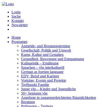
Login
Suche
Kontakt
Newsletter
Home
Programm
Anmelde- und Beratungstermine
Gesellschaft, Politik und Umwelt
Kunst, Kultur und Gestalten
Gesundheit, Bewegung und Entspannung
Kulinaristik – Ernährung
Sprachen – vhs interkulturell
German as foreign language
EDV, Beruf und Karriere
Vorträge, Events und Projekte
Treffpunkt Familie
Junge vhs – Kinder und Jugendliche
50+ Senioren vhs
Angebote in zugangserleichterten Räumlichkeiten
Beratung
Prüfungen – Testings