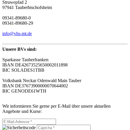
Struwepfad 2
97941 Tauberbischofsheim
09341-89680-0
09341-89680-29
info@vhs-mt.de
Unsere BVs sind:
Sparkasse Tauberfranken
IBAN DE42673525650002011898
BIC SOLADES1TBB
Volksbank Neckar Odenwald Main Tauber
IBAN DE37673900000070644002
BIC GENODE61WTH
Wir informieren Sie gerne per E-Mail über unsere aktuellen
Angebote und Kurse: