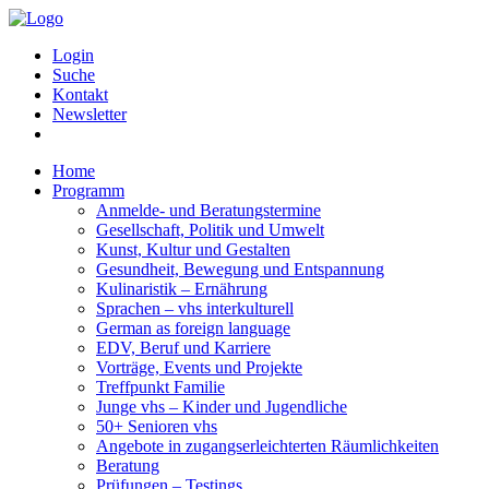
Login
Suche
Kontakt
Newsletter
Home
Programm
Anmelde- und Beratungstermine
Gesellschaft, Politik und Umwelt
Kunst, Kultur und Gestalten
Gesundheit, Bewegung und Entspannung
Kulinaristik – Ernährung
Sprachen – vhs interkulturell
German as foreign language
EDV, Beruf und Karriere
Vorträge, Events und Projekte
Treffpunkt Familie
Junge vhs – Kinder und Jugendliche
50+ Senioren vhs
Angebote in zugangserleichterten Räumlichkeiten
Beratung
Prüfungen – Testings