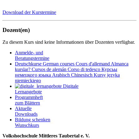
Download der Kurstermine
Dozent(en)
Zu diesem Kurs sind keine Informationen über Dozenten verfügbar.
Anmelde- und
Beratungstermine
Deutschkurse
German courses
Cours d'allemand
Almanca
kurslar?
Cursos de alemán
Corso di tedesco
Курсьы
немецкого яэыка
Arabisch
Chinesisch
Kursy języka
niemieckiego
Digitale
Lernangebote
Programmheft
zum Blättern
Aktuelle
Downloads
Bildung schenken
Wunschkurs
Volkshochschule Mittleres Taubertal e. V.