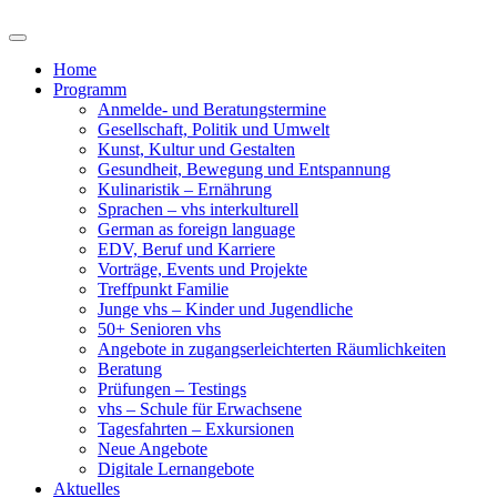
Home
Programm
Anmelde- und Beratungstermine
Gesellschaft, Politik und Umwelt
Kunst, Kultur und Gestalten
Gesundheit, Bewegung und Entspannung
Kulinaristik – Ernährung
Sprachen – vhs interkulturell
German as foreign language
EDV, Beruf und Karriere
Vorträge, Events und Projekte
Treffpunkt Familie
Junge vhs – Kinder und Jugendliche
50+ Senioren vhs
Angebote in zugangserleichterten Räumlichkeiten
Beratung
Prüfungen – Testings
vhs – Schule für Erwachsene
Tagesfahrten – Exkursionen
Neue Angebote
Digitale Lernangebote
Aktuelles