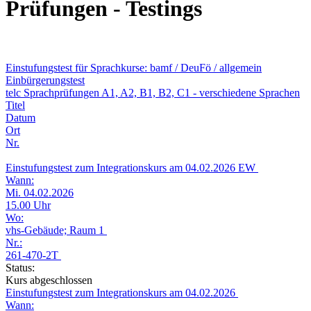
Prüfungen - Testings
Einstufungstest für Sprachkurse: bamf / DeuFö / allgemein
Einbürgerungstest
telc Sprachprüfungen A1, A2, B1, B2, C1 - verschiedene Sprachen
Titel
Datum
Ort
Nr.
Einstufungstest zum Integrationskurs am 04.02.2026 EW
Wann:
Mi. 04.02.2026
15.00 Uhr
Wo:
vhs-Gebäude; Raum 1
Nr.:
261-470-2T
Status:
Kurs abgeschlossen
Einstufungstest zum Integrationskurs am 04.02.2026
Wann: