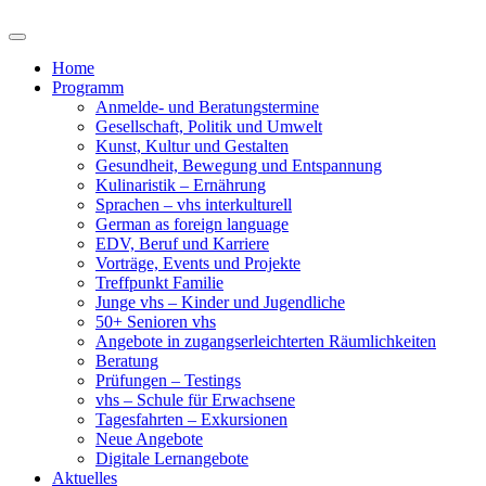
Home
Programm
Anmelde- und Beratungstermine
Gesellschaft, Politik und Umwelt
Kunst, Kultur und Gestalten
Gesundheit, Bewegung und Entspannung
Kulinaristik – Ernährung
Sprachen – vhs interkulturell
German as foreign language
EDV, Beruf und Karriere
Vorträge, Events und Projekte
Treffpunkt Familie
Junge vhs – Kinder und Jugendliche
50+ Senioren vhs
Angebote in zugangserleichterten Räumlichkeiten
Beratung
Prüfungen – Testings
vhs – Schule für Erwachsene
Tagesfahrten – Exkursionen
Neue Angebote
Digitale Lernangebote
Aktuelles