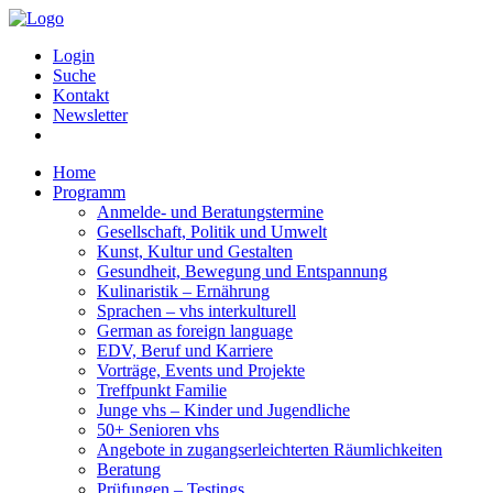
Login
Suche
Kontakt
Newsletter
Home
Programm
Anmelde- und Beratungstermine
Gesellschaft, Politik und Umwelt
Kunst, Kultur und Gestalten
Gesundheit, Bewegung und Entspannung
Kulinaristik – Ernährung
Sprachen – vhs interkulturell
German as foreign language
EDV, Beruf und Karriere
Vorträge, Events und Projekte
Treffpunkt Familie
Junge vhs – Kinder und Jugendliche
50+ Senioren vhs
Angebote in zugangserleichterten Räumlichkeiten
Beratung
Prüfungen – Testings