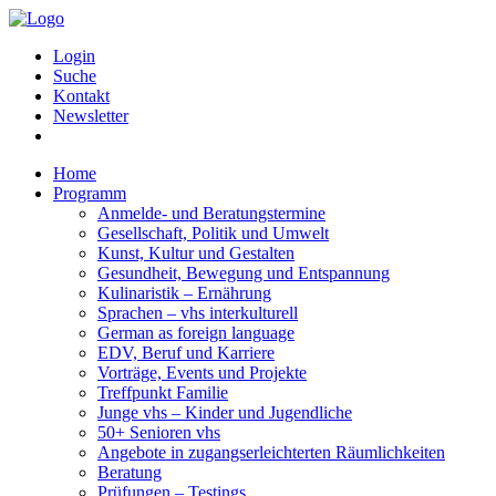
Login
Suche
Kontakt
Newsletter
Home
Programm
Anmelde- und Beratungstermine
Gesellschaft, Politik und Umwelt
Kunst, Kultur und Gestalten
Gesundheit, Bewegung und Entspannung
Kulinaristik – Ernährung
Sprachen – vhs interkulturell
German as foreign language
EDV, Beruf und Karriere
Vorträge, Events und Projekte
Treffpunkt Familie
Junge vhs – Kinder und Jugendliche
50+ Senioren vhs
Angebote in zugangserleichterten Räumlichkeiten
Beratung
Prüfungen – Testings