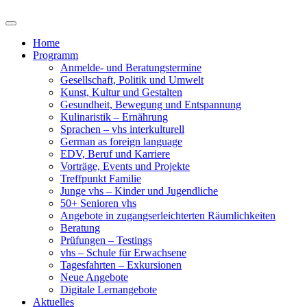
Home
Programm
Anmelde- und Beratungstermine
Gesellschaft, Politik und Umwelt
Kunst, Kultur und Gestalten
Gesundheit, Bewegung und Entspannung
Kulinaristik – Ernährung
Sprachen – vhs interkulturell
German as foreign language
EDV, Beruf und Karriere
Vorträge, Events und Projekte
Treffpunkt Familie
Junge vhs – Kinder und Jugendliche
50+ Senioren vhs
Angebote in zugangserleichterten Räumlichkeiten
Beratung
Prüfungen – Testings
vhs – Schule für Erwachsene
Tagesfahrten – Exkursionen
Neue Angebote
Digitale Lernangebote
Aktuelles