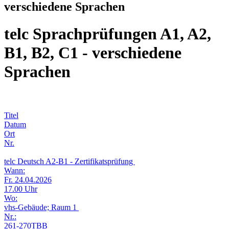
verschiedene Sprachen
telc Sprachprüfungen A1, A2,
B1, B2, C1 - verschiedene
Sprachen
Titel
Datum
Ort
Nr.
telc Deutsch A2-B1 - Zertifikatsprüfung
Wann:
Fr. 24.04.2026
17.00 Uhr
Wo:
vhs-Gebäude; Raum 1
Nr.:
261-270TBB