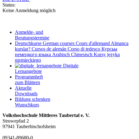
Status:
Keine Anmeldung möglich
Anmelde- und
Beratungstermine
Deutschkurse
German courses
Cours d'allemand
Almanca
kurslar?
Cursos de alemán
Corso di tedesco
Курсьы
немецкого яэыка
Arabisch
Chinesisch
Kursy języka
niemieckiego
Digitale
Lernangebote
Programmheft
zum Blättern
Aktuelle
Downloads
Bildung schenken
Wunschkurs
Volkshochschule Mittleres Taubertal e. V.
Struwepfad 2
97941 Tauberbischofsheim
09341-89680-0