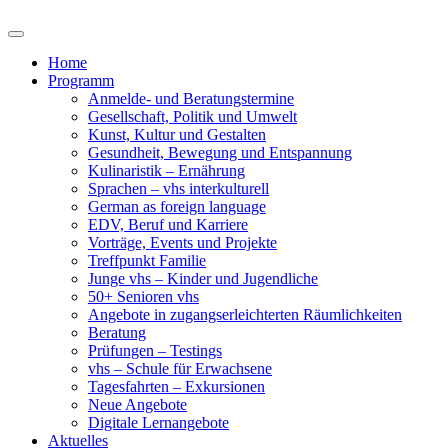
Home
Programm
Anmelde- und Beratungstermine
Gesellschaft, Politik und Umwelt
Kunst, Kultur und Gestalten
Gesundheit, Bewegung und Entspannung
Kulinaristik – Ernährung
Sprachen – vhs interkulturell
German as foreign language
EDV, Beruf und Karriere
Vorträge, Events und Projekte
Treffpunkt Familie
Junge vhs – Kinder und Jugendliche
50+ Senioren vhs
Angebote in zugangserleichterten Räumlichkeiten
Beratung
Prüfungen – Testings
vhs – Schule für Erwachsene
Tagesfahrten – Exkursionen
Neue Angebote
Digitale Lernangebote
Aktuelles