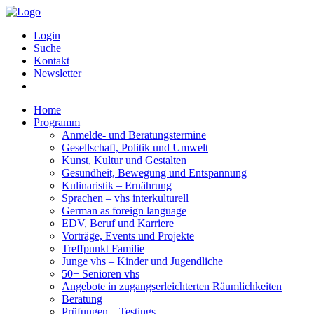
Login
Suche
Kontakt
Newsletter
Home
Programm
Anmelde- und Beratungstermine
Gesellschaft, Politik und Umwelt
Kunst, Kultur und Gestalten
Gesundheit, Bewegung und Entspannung
Kulinaristik – Ernährung
Sprachen – vhs interkulturell
German as foreign language
EDV, Beruf und Karriere
Vorträge, Events und Projekte
Treffpunkt Familie
Junge vhs – Kinder und Jugendliche
50+ Senioren vhs
Angebote in zugangserleichterten Räumlichkeiten
Beratung
Prüfungen – Testings