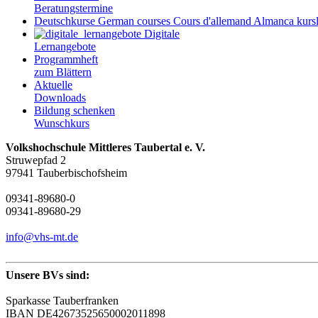
Beratungstermine
Deutschkurse
German courses
Cours d'allemand
Almanca kursl
Digitale
Lernangebote
Programmheft
zum Blättern
Aktuelle
Downloads
Bildung schenken
Wunschkurs
Volkshochschule Mittleres Taubertal e. V.
Struwepfad 2
97941 Tauberbischofsheim
09341-89680-0
09341-89680-29
info@vhs-mt.de
Unsere BVs sind:
Sparkasse Tauberfranken
IBAN DE42673525650002011898