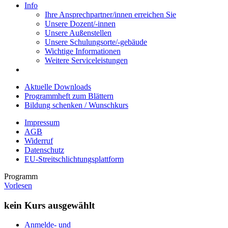
Info
Ihre Ansprechpartner/innen erreichen Sie
Unsere Dozent/-innen
Unsere Außenstellen
Unsere Schulungsorte/-gebäude
Wichtige Informationen
Weitere Serviceleistungen
Aktuelle Downloads
Programmheft zum Blättern
Bildung schenken / Wunschkurs
Impressum
AGB
Widerruf
Datenschutz
EU-Streitschlichtungsplattform
Programm
Vorlesen
kein Kurs ausgewählt
Anmelde- und