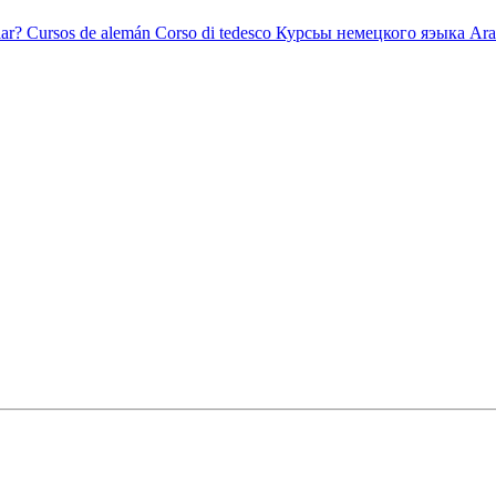
ar?
Cursos de alemán
Corso di tedesco
Курсьы немецкого яэыка
Ara