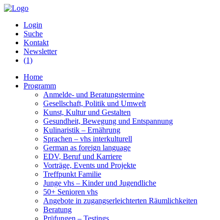
Login
Suche
Kontakt
Newsletter
(1)
Home
Programm
Anmelde- und Beratungstermine
Gesellschaft, Politik und Umwelt
Kunst, Kultur und Gestalten
Gesundheit, Bewegung und Entspannung
Kulinaristik – Ernährung
Sprachen – vhs interkulturell
German as foreign language
EDV, Beruf und Karriere
Vorträge, Events und Projekte
Treffpunkt Familie
Junge vhs – Kinder und Jugendliche
50+ Senioren vhs
Angebote in zugangserleichterten Räumlichkeiten
Beratung
Prüfungen – Testings