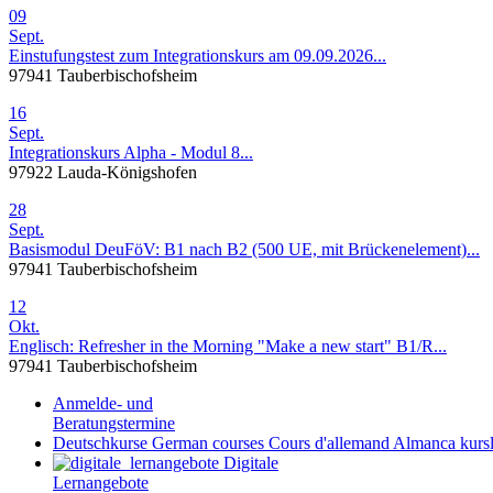
09
Sept.
Einstufungstest zum Integrationskurs am 09.09.2026...
97941 Tauberbischofsheim
16
Sept.
Integrationskurs Alpha - Modul 8...
97922 Lauda-Königshofen
28
Sept.
Basismodul DeuFöV: B1 nach B2 (500 UE, mit Brückenelement)...
97941 Tauberbischofsheim
12
Okt.
Englisch: Refresher in the Morning "Make a new start" B1/R...
97941 Tauberbischofsheim
Anmelde- und
Beratungstermine
Deutschkurse
German courses
Cours d'allemand
Almanca kursl
Digitale
Lernangebote