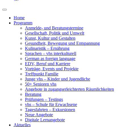
Home
Programm
Anmelde- und Beratungstermine
Gesellschaft, Politik und Umwelt
Kunst, Kultur und Gestalten
Gesundheit, Bewegung und Entspannung
Kulinaristik – Ernährung
Sprachen – vhs interkulturell
German as foreign language
EDV, Beruf und Karriere
Vorträge, Events und Projekte
Treffpunkt Familie
Junge vhs – Kinder und Jugendliche
50+ Senioren vhs
Angebote in zugangserleichterten Räumlichkeiten
Beratung
Prüfungen – Testings
vhs – Schule für Erwachsene
Tagesfahrten – Exkursionen
Neue Angebote
Digitale Lernangebote
Aktuelles