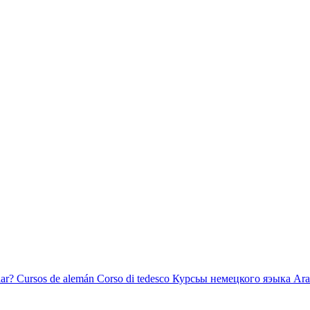
ar?
Cursos de alemán
Corso di tedesco
Курсьы немецкого яэыка
Ara