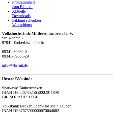
Programmheft
zum Blättern
Aktuelle
Downloads
Bildung schenken
Wunschkurs
Volkshochschule Mittleres Taubertal e. V.
Struwepfad 2
97941 Tauberbischofsheim
09341-89680-0
09341-89680-29
info@vhs-mt.de
Unsere BVs sind:
Sparkasse Tauberfranken
IBAN DE42673525650002011898
BIC SOLADES1TBB
Volksbank Neckar Odenwald Main Tauber
IBAN DE37673900000070644002