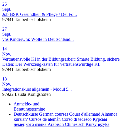
25
Sept.
Job-BSK Gesundheit & Pflege / DeuFö...
97941 Tauberbischofsheim
27
Sept.
vhs.KinderUni: Wölfe in Deutschland...
14
Nov.
Vertrauensvolle KI in der Bildungsarbeit: Smarte Bildung, sichere
Daten: Der Werkzeugkasten für vertrauenswürdige KI...
97941 Tauberbischofsheim
18
Nov.
Integrationskurs allgemein - Modul 5...
97922 Lauda-Königshofen
Anmelde- und
Beratungstermine
Deutschkurse
German courses
Cours d'allemand
Almanca
kurslar?
Cursos de alemán
Corso di tedesco
Курсьы
немецкого яэыка
Arabisch
Chinesisch
Kursy języka