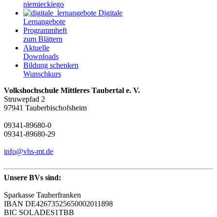
niemieckiego
Digitale
Lernangebote
Programmheft
zum Blättern
Aktuelle
Downloads
Bildung schenken
Wunschkurs
Volkshochschule Mittleres Taubertal e. V.
Struwepfad 2
97941 Tauberbischofsheim
09341-89680-0
09341-89680-29
info@vhs-mt.de
Unsere BVs sind:
Sparkasse Tauberfranken
IBAN DE42673525650002011898
BIC SOLADES1TBB