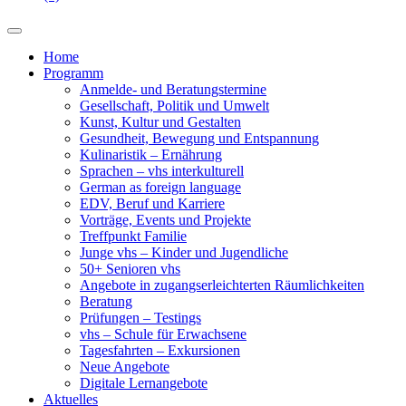
Home
Programm
Anmelde- und Beratungstermine
Gesellschaft, Politik und Umwelt
Kunst, Kultur und Gestalten
Gesundheit, Bewegung und Entspannung
Kulinaristik – Ernährung
Sprachen – vhs interkulturell
German as foreign language
EDV, Beruf und Karriere
Vorträge, Events und Projekte
Treffpunkt Familie
Junge vhs – Kinder und Jugendliche
50+ Senioren vhs
Angebote in zugangserleichterten Räumlichkeiten
Beratung
Prüfungen – Testings
vhs – Schule für Erwachsene
Tagesfahrten – Exkursionen
Neue Angebote
Digitale Lernangebote
Aktuelles