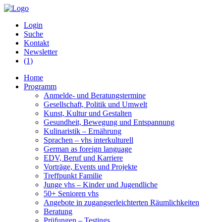
Login
Suche
Kontakt
Newsletter
(1)
Home
Programm
Anmelde- und Beratungstermine
Gesellschaft, Politik und Umwelt
Kunst, Kultur und Gestalten
Gesundheit, Bewegung und Entspannung
Kulinaristik – Ernährung
Sprachen – vhs interkulturell
German as foreign language
EDV, Beruf und Karriere
Vorträge, Events und Projekte
Treffpunkt Familie
Junge vhs – Kinder und Jugendliche
50+ Senioren vhs
Angebote in zugangserleichterten Räumlichkeiten
Beratung
Prüfungen – Testings