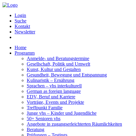
Login
Suche
Kontakt
Newsletter
Home
Programm
Anmelde- und Beratungstermine
Gesellschaft, Politik und Umwelt
Kunst, Kultur und Gestalten
Gesundheit, Bewegung und Entspannung
Kulinaristik – Ernährung
Sprachen – vhs interkulturell
German as foreign language
EDV, Beruf und Karriere
Vorträge, Events und Projekte
Treffpunkt Familie
Junge vhs – Kinder und Jugendliche
50+ Senioren vhs
Angebote in zugangserleichterten Räumlichkeiten
Beratung
Prüfungen – Testings