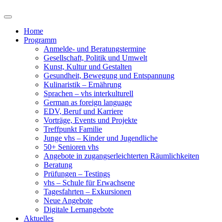
Home
Programm
Anmelde- und Beratungstermine
Gesellschaft, Politik und Umwelt
Kunst, Kultur und Gestalten
Gesundheit, Bewegung und Entspannung
Kulinaristik – Ernährung
Sprachen – vhs interkulturell
German as foreign language
EDV, Beruf und Karriere
Vorträge, Events und Projekte
Treffpunkt Familie
Junge vhs – Kinder und Jugendliche
50+ Senioren vhs
Angebote in zugangserleichterten Räumlichkeiten
Beratung
Prüfungen – Testings
vhs – Schule für Erwachsene
Tagesfahrten – Exkursionen
Neue Angebote
Digitale Lernangebote
Aktuelles