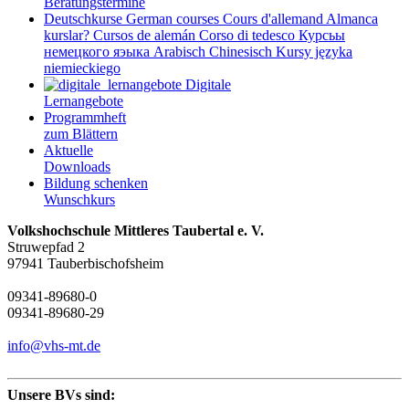
Beratungstermine
Deutschkurse
German courses
Cours d'allemand
Almanca
kurslar?
Cursos de alemán
Corso di tedesco
Курсьы
немецкого яэыка
Arabisch
Chinesisch
Kursy języka
niemieckiego
Digitale
Lernangebote
Programmheft
zum Blättern
Aktuelle
Downloads
Bildung schenken
Wunschkurs
Volkshochschule Mittleres Taubertal e. V.
Struwepfad 2
97941 Tauberbischofsheim
09341-89680-0
09341-89680-29
info@vhs-mt.de
Unsere BVs sind: