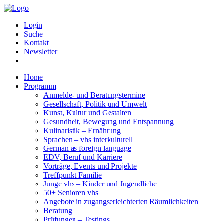
Login
Suche
Kontakt
Newsletter
Home
Programm
Anmelde- und Beratungstermine
Gesellschaft, Politik und Umwelt
Kunst, Kultur und Gestalten
Gesundheit, Bewegung und Entspannung
Kulinaristik – Ernährung
Sprachen – vhs interkulturell
German as foreign language
EDV, Beruf und Karriere
Vorträge, Events und Projekte
Treffpunkt Familie
Junge vhs – Kinder und Jugendliche
50+ Senioren vhs
Angebote in zugangserleichterten Räumlichkeiten
Beratung
Prüfungen – Testings