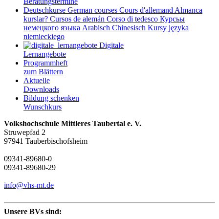
Beratungstermine
Deutschkurse
German courses
Cours d'allemand
Almanca
kurslar?
Cursos de alemán
Corso di tedesco
Курсьы
немецкого яэыка
Arabisch
Chinesisch
Kursy języka
niemieckiego
Digitale
Lernangebote
Programmheft
zum Blättern
Aktuelle
Downloads
Bildung schenken
Wunschkurs
Volkshochschule Mittleres Taubertal e. V.
Struwepfad 2
97941 Tauberbischofsheim
09341-89680-0
09341-89680-29
info@vhs-mt.de
Unsere BVs sind: