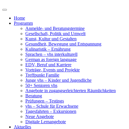
Home
Programm
Anmelde- und Beratungstermine
Gesellschaft, Politik und Umwelt
Kunst, Kultur und Gestalten
Gesundheit, Bewegung und Entspannung
Kulinaristik – Ernährung
Sprachen – vhs interkulturell
German as foreign language
EDV, Beruf und Karriere
Vorträge, Events und Projekte
Treffpunkt Familie
Junge vhs – Kinder und Jugendliche
50+ Senioren vhs
Angebote in zugangserleichterten Räumlichkeiten
Beratung
Prüfungen – Testings
vhs – Schule für Erwachsene
Tagesfahrten – Exkursionen
Neue Angebote
Digitale Lernangebote
Aktuelles