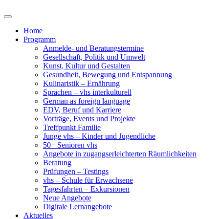
Home
Programm
Anmelde- und Beratungstermine
Gesellschaft, Politik und Umwelt
Kunst, Kultur und Gestalten
Gesundheit, Bewegung und Entspannung
Kulinaristik – Ernährung
Sprachen – vhs interkulturell
German as foreign language
EDV, Beruf und Karriere
Vorträge, Events und Projekte
Treffpunkt Familie
Junge vhs – Kinder und Jugendliche
50+ Senioren vhs
Angebote in zugangserleichterten Räumlichkeiten
Beratung
Prüfungen – Testings
vhs – Schule für Erwachsene
Tagesfahrten – Exkursionen
Neue Angebote
Digitale Lernangebote
Aktuelles