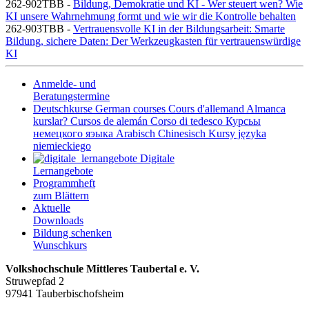
262-902TBB -
Bildung, Demokratie und KI - Wer steuert wen? Wie
KI unsere Wahrnehmung formt und wie wir die Kontrolle behalten
262-903TBB -
Vertrauensvolle KI in der Bildungsarbeit: Smarte
Bildung, sichere Daten: Der Werkzeugkasten für vertrauenswürdige
KI
Anmelde- und
Beratungstermine
Deutschkurse
German courses
Cours d'allemand
Almanca
kurslar?
Cursos de alemán
Corso di tedesco
Курсьы
немецкого яэыка
Arabisch
Chinesisch
Kursy języka
niemieckiego
Digitale
Lernangebote
Programmheft
zum Blättern
Aktuelle
Downloads
Bildung schenken
Wunschkurs
Volkshochschule Mittleres Taubertal e. V.
Struwepfad 2
97941 Tauberbischofsheim