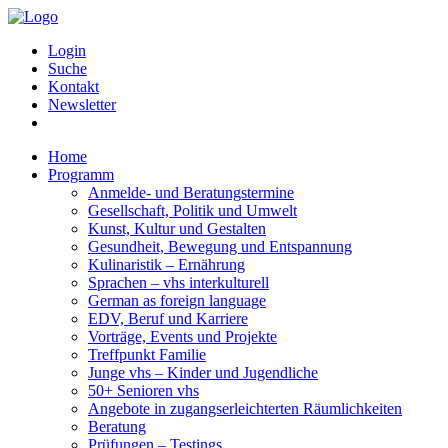
Login
Suche
Kontakt
Newsletter
Home
Programm
Anmelde- und Beratungstermine
Gesellschaft, Politik und Umwelt
Kunst, Kultur und Gestalten
Gesundheit, Bewegung und Entspannung
Kulinaristik – Ernährung
Sprachen – vhs interkulturell
German as foreign language
EDV, Beruf und Karriere
Vorträge, Events und Projekte
Treffpunkt Familie
Junge vhs – Kinder und Jugendliche
50+ Senioren vhs
Angebote in zugangserleichterten Räumlichkeiten
Beratung
Prüfungen – Testings