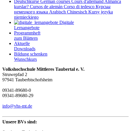
Deutschkurse
German courses
Cours d'allemand
Almanca
kurslar?
Cursos de alemán
Corso di tedesco
Курсьы
немецкого яэыка
Arabisch
Chinesisch
Kursy języka
niemieckiego
Digitale
Lernangebote
Programmheft
zum Blättern
Aktuelle
Downloads
Bildung schenken
Wunschkurs
Volkshochschule Mittleres Taubertal e. V.
Struwepfad 2
97941 Tauberbischofsheim
09341-89680-0
09341-89680-29
info@vhs-mt.de
Unsere BVs sind: