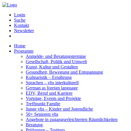
Login
Suche
Kontakt
Newsletter
Home
Programm
Anmelde- und Beratungstermine
Gesellschaft, Politik und Umwelt
Kunst, Kultur und Gestalten
Gesundheit, Bewegung und Entspannung
Kulinaristik – Ernährung
Sprachen – vhs interkulturell
German as foreign language
EDV, Beruf und Karriere
Vorträge, Events und Projekte
Treffpunkt Familie
Junge vhs – Kinder und Jugendliche
50+ Senioren vhs
Angebote in zugangserleichterten Räumlichkeiten
Beratung
Prüfungen – Testings