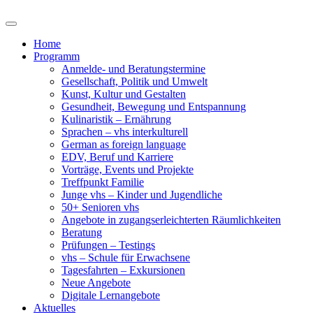
Home
Programm
Anmelde- und Beratungstermine
Gesellschaft, Politik und Umwelt
Kunst, Kultur und Gestalten
Gesundheit, Bewegung und Entspannung
Kulinaristik – Ernährung
Sprachen – vhs interkulturell
German as foreign language
EDV, Beruf und Karriere
Vorträge, Events und Projekte
Treffpunkt Familie
Junge vhs – Kinder und Jugendliche
50+ Senioren vhs
Angebote in zugangserleichterten Räumlichkeiten
Beratung
Prüfungen – Testings
vhs – Schule für Erwachsene
Tagesfahrten – Exkursionen
Neue Angebote
Digitale Lernangebote
Aktuelles