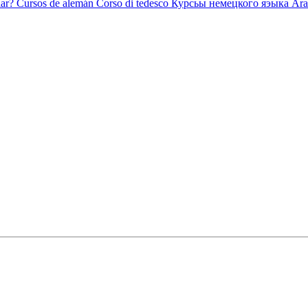
ar?
Cursos de alemán
Corso di tedesco
Курсьы немецкого яэыка
Ara