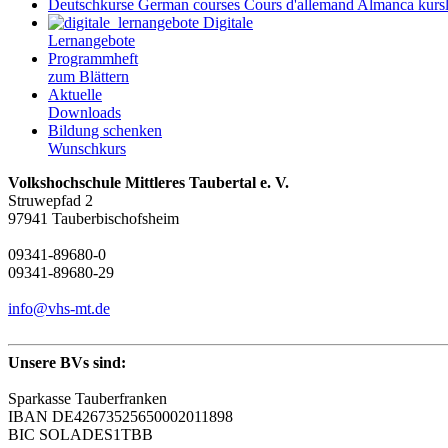
Deutschkurse
German courses
Cours d'allemand
Almanca kursl
Digitale
Lernangebote
Programmheft
zum Blättern
Aktuelle
Downloads
Bildung schenken
Wunschkurs
Volkshochschule Mittleres Taubertal e. V.
Struwepfad 2
97941 Tauberbischofsheim
09341-89680-0
09341-89680-29
info@vhs-mt.de
Unsere BVs sind:
Sparkasse Tauberfranken
IBAN DE42673525650002011898
BIC SOLADES1TBB