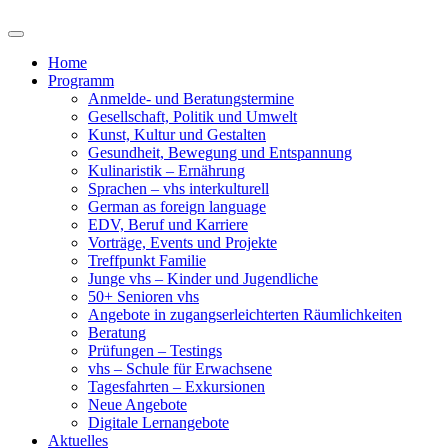
Home
Programm
Anmelde- und Beratungstermine
Gesellschaft, Politik und Umwelt
Kunst, Kultur und Gestalten
Gesundheit, Bewegung und Entspannung
Kulinaristik – Ernährung
Sprachen – vhs interkulturell
German as foreign language
EDV, Beruf und Karriere
Vorträge, Events und Projekte
Treffpunkt Familie
Junge vhs – Kinder und Jugendliche
50+ Senioren vhs
Angebote in zugangserleichterten Räumlichkeiten
Beratung
Prüfungen – Testings
vhs – Schule für Erwachsene
Tagesfahrten – Exkursionen
Neue Angebote
Digitale Lernangebote
Aktuelles