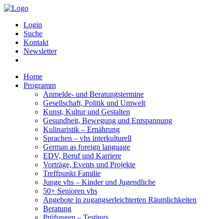
Login
Suche
Kontakt
Newsletter
Home
Programm
Anmelde- und Beratungstermine
Gesellschaft, Politik und Umwelt
Kunst, Kultur und Gestalten
Gesundheit, Bewegung und Entspannung
Kulinaristik – Ernährung
Sprachen – vhs interkulturell
German as foreign language
EDV, Beruf und Karriere
Vorträge, Events und Projekte
Treffpunkt Familie
Junge vhs – Kinder und Jugendliche
50+ Senioren vhs
Angebote in zugangserleichterten Räumlichkeiten
Beratung
Prüfungen – Testings