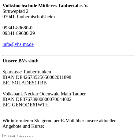
Volkshochschule Mittleres Taubertal e. V.
Struwepfad 2
97941 Tauberbischofsheim
09341-89680-0
09341-89680-29
info@vhs-mt.de
Unsere BVs sind:
Sparkasse Tauberfranken
IBAN DE42673525650002011898
BIC SOLADES1TBB
Volksbank Neckar Odenwald Main Tauber
IBAN DE37673900000070644002
BIC GENODE61WTH
Wir informieren Sie gerne per E-Mail über unsere aktuellen
Angebote und Kurse: