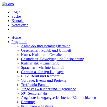
Login
Suche
Kontakt
Newsletter
Home
Programm
Anmelde- und Beratungstermine
Gesellschaft, Politik und Umwelt
Kunst, Kultur und Gestalten
Gesundheit, Bewegung und Entspannung
Kulinaristik – Ernährung
Sprachen – vhs interkulturell
German as foreign language
EDV, Beruf und Karriere
Vorträge, Events und Projekte
Treffpunkt Familie
Junge vhs – Kinder und Jugendliche
50+ Senioren vhs
Angebote in zugangserleichterten Räumlichkeiten
Beratung
Prüfungen – Testings