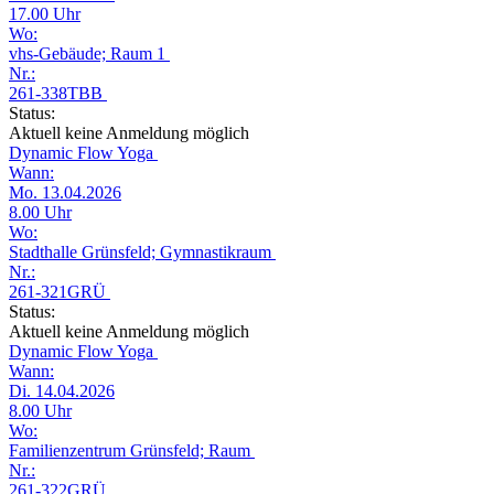
17.00 Uhr
Wo:
vhs-Gebäude; Raum 1
Nr.:
261-338TBB
Status:
Aktuell keine Anmeldung möglich
Dynamic Flow Yoga
Wann:
Mo. 13.04.2026
8.00 Uhr
Wo:
Stadthalle Grünsfeld; Gymnastikraum
Nr.:
261-321GRÜ
Status:
Aktuell keine Anmeldung möglich
Dynamic Flow Yoga
Wann:
Di. 14.04.2026
8.00 Uhr
Wo:
Familienzentrum Grünsfeld; Raum
Nr.:
261-322GRÜ