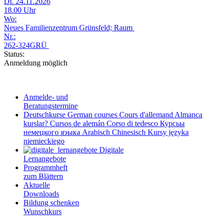
Di. 24.11.2026
18.00 Uhr
Wo:
Neues Familienzentrum Grünsfeld; Raum
Nr.:
262-324GRÜ
Status:
Anmeldung möglich
Anmelde- und
Beratungstermine
Deutschkurse
German courses
Cours d'allemand
Almanca
kurslar?
Cursos de alemán
Corso di tedesco
Курсьы
немецкого яэыка
Arabisch
Chinesisch
Kursy języka
niemieckiego
Digitale
Lernangebote
Programmheft
zum Blättern
Aktuelle
Downloads
Bildung schenken
Wunschkurs