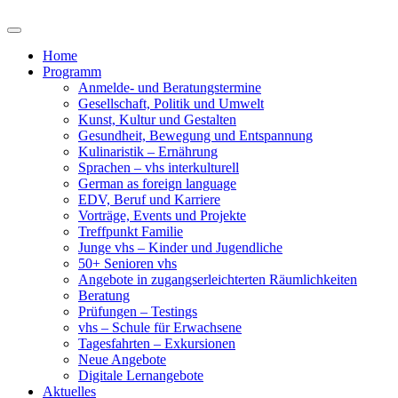
Home
Programm
Anmelde- und Beratungstermine
Gesellschaft, Politik und Umwelt
Kunst, Kultur und Gestalten
Gesundheit, Bewegung und Entspannung
Kulinaristik – Ernährung
Sprachen – vhs interkulturell
German as foreign language
EDV, Beruf und Karriere
Vorträge, Events und Projekte
Treffpunkt Familie
Junge vhs – Kinder und Jugendliche
50+ Senioren vhs
Angebote in zugangserleichterten Räumlichkeiten
Beratung
Prüfungen – Testings
vhs – Schule für Erwachsene
Tagesfahrten – Exkursionen
Neue Angebote
Digitale Lernangebote
Aktuelles