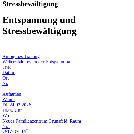
Stressbewältigung
Entspannung und
Stressbewältigung
Autogenes Training
Weitere Methoden der Entspannung
Titel
Datum
Ort
Nr.
Aufatmen
Wann:
Di. 24.02.2026
18.00 Uhr
Wo:
Neues Familienzentrum Grünsfeld; Raum
Nr.:
261-337GRÜ