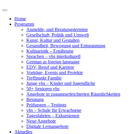
Home
Programm
Anmelde- und Beratungstermine
Gesellschaft, Politik und Umwelt
Kunst, Kultur und Gestalten
Gesundheit, Bewegung und Entspannung
Kulinaristik – Ernährung
Sprachen – vhs interkulturell
German as foreign language
EDV, Beruf und Karriere
Vorträge, Events und Projekte
Treffpunkt Familie
Junge vhs – Kinder und Jugendliche
50+ Senioren vhs
Angebote in zugangserleichterten Räumlichkeiten
Beratung
Prüfungen – Testings
vhs – Schule für Erwachsene
Tagesfahrten – Exkursionen
Neue Angebote
Digitale Lernangebote
Aktuelles