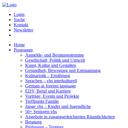
Login
Suche
Kontakt
Newsletter
Home
Programm
Anmelde- und Beratungstermine
Gesellschaft, Politik und Umwelt
Kunst, Kultur und Gestalten
Gesundheit, Bewegung und Entspannung
Kulinaristik – Ernährung
Sprachen – vhs interkulturell
German as foreign language
EDV, Beruf und Karriere
Vorträge, Events und Projekte
Treffpunkt Familie
Junge vhs – Kinder und Jugendliche
50+ Senioren vhs
Angebote in zugangserleichterten Räumlichkeiten
Beratung
Prüfungen – Testings