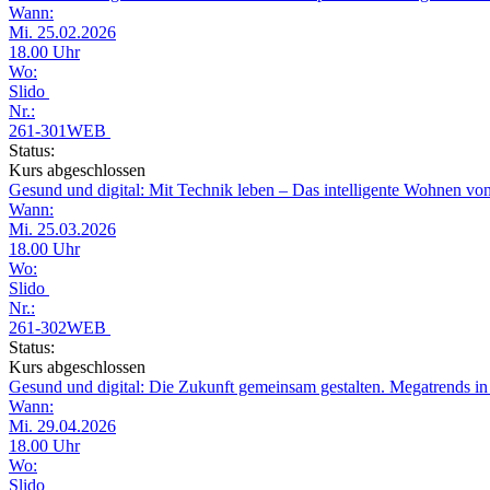
Wann:
Mi. 25.02.2026
18.00 Uhr
Wo:
Slido
Nr.:
261-301WEB
Status:
Kurs abgeschlossen
Gesund und digital: Mit Technik leben – Das intelligente Wohnen v
Wann:
Mi. 25.03.2026
18.00 Uhr
Wo:
Slido
Nr.:
261-302WEB
Status:
Kurs abgeschlossen
Gesund und digital: Die Zukunft gemeinsam gestalten. Megatrends i
Wann:
Mi. 29.04.2026
18.00 Uhr
Wo:
Slido