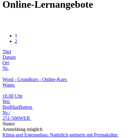
Online-Lernangebote
1
2
Titel
Datum
Ort
Nr.
Word - Grundkurs - Online-Kurs
Wann:
18.00 Uhr
Wo:
BigBlueButton
Nr.:
251-506WEB
Status:
Anmeldung möglich
Klima und Eigenanbau: Natürlich gärtnern mit Permakultur