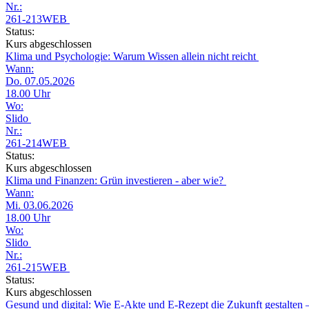
Nr.:
261-213WEB
Status:
Kurs abgeschlossen
Klima und Psychologie: Warum Wissen allein nicht reicht
Wann:
Do. 07.05.2026
18.00 Uhr
Wo:
Slido
Nr.:
261-214WEB
Status:
Kurs abgeschlossen
Klima und Finanzen: Grün investieren - aber wie?
Wann:
Mi. 03.06.2026
18.00 Uhr
Wo:
Slido
Nr.:
261-215WEB
Status:
Kurs abgeschlossen
Gesund und digital: Wie E-Akte und E-Rezept die Zukunft gestalten 