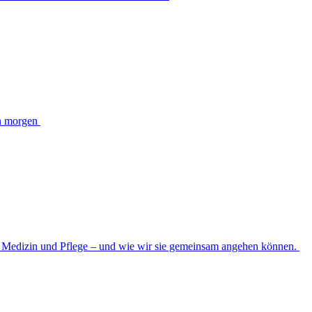
on morgen
n Medizin und Pflege – und wie wir sie gemeinsam angehen können.