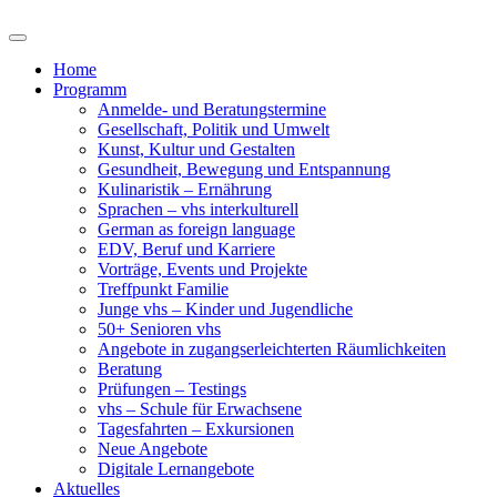
Home
Programm
Anmelde- und Beratungstermine
Gesellschaft, Politik und Umwelt
Kunst, Kultur und Gestalten
Gesundheit, Bewegung und Entspannung
Kulinaristik – Ernährung
Sprachen – vhs interkulturell
German as foreign language
EDV, Beruf und Karriere
Vorträge, Events und Projekte
Treffpunkt Familie
Junge vhs – Kinder und Jugendliche
50+ Senioren vhs
Angebote in zugangserleichterten Räumlichkeiten
Beratung
Prüfungen – Testings
vhs – Schule für Erwachsene
Tagesfahrten – Exkursionen
Neue Angebote
Digitale Lernangebote
Aktuelles