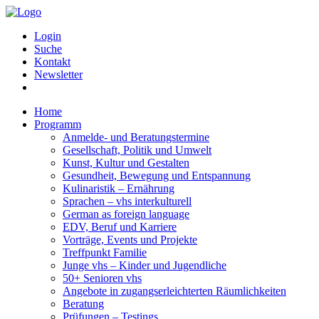
Login
Suche
Kontakt
Newsletter
Home
Programm
Anmelde- und Beratungstermine
Gesellschaft, Politik und Umwelt
Kunst, Kultur und Gestalten
Gesundheit, Bewegung und Entspannung
Kulinaristik – Ernährung
Sprachen – vhs interkulturell
German as foreign language
EDV, Beruf und Karriere
Vorträge, Events und Projekte
Treffpunkt Familie
Junge vhs – Kinder und Jugendliche
50+ Senioren vhs
Angebote in zugangserleichterten Räumlichkeiten
Beratung
Prüfungen – Testings