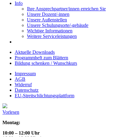
Info
Ihre Ansprechpartner/innen erreichen Sie
Unsere Dozent/-innen
Unsere Außenstellen
Unsere Schulungsorte/-gebäude
Wichtige Informationen
Weitere Serviceleistungen
Aktuelle Downloads
Programmheft zum Blättern
Bildung schenken / Wunschkurs
Impressum
AGB
Widerruf
Datenschutz
EU-Streitschlichtungsplattform
Vorlesen
Montag:
10:00 – 12:00 Uhr