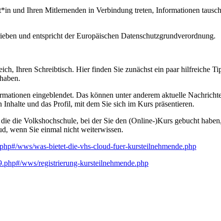
in und Ihren Mitlernenden in Verbindung treten, Informationen tausche
ieben und entspricht der Europäischen Datenschutzgrundverordnung.
h, Ihren Schreibtisch. Hier finden Sie zunächst ein paar hilfreiche Tip
 haben.
ormationen eingeblendet. Das können unter anderem aktuelle Nachrichte
Inhalte und das Profil, mit dem Sie sich im Kurs präsentieren.
e die Volkshochschule, bei der Sie den (Online-)Kurs gebucht haben, i
oud, wenn Sie einmal nicht weiterwissen.
php#/wws/was-bietet-die-vhs-cloud-fuer-kursteilnehmende.php
9.php#/wws/registrierung-kursteilnehmende.php