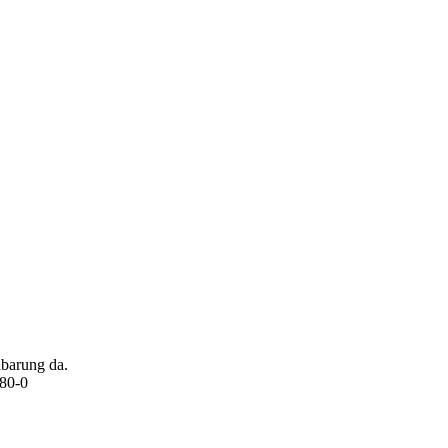
nbarung da.
680-0