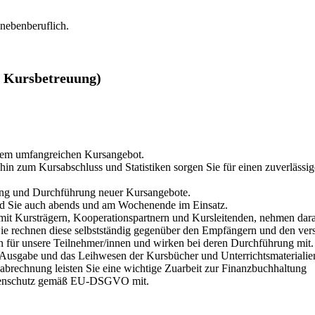
nebenberuflich.
 / Kursbetreuung)
erem umfangreichen Kursangebot.
n zum Kursabschluss und Statistiken sorgen Sie für einen zuverlässig
tung und Durchführung neuer Kursangebote.
ind Sie auch abends und am Wochenende im Einsatz.
mit Kursträgern, Kooperationspartnern und Kursleitenden, nehmen daran
ie rechnen diese selbstständig gegenüber den Empfängern und den ver
en für unsere Teilnehmer/innen und wirken bei deren Durchführung mit.
e Ausgabe und das Leihwesen der Kursbücher und Unterrichtsmaterialien
brechnung leisten Sie eine wichtige Zuarbeit zur Finanzbuchhaltung
Datenschutz gemäß EU-DSGVO mit.