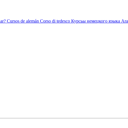
ar?
Cursos de alemán
Corso di tedesco
Курсьы немецкого яэыка
Ara