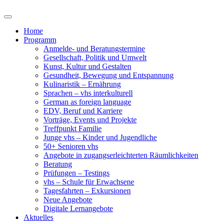
Home
Programm
Anmelde- und Beratungstermine
Gesellschaft, Politik und Umwelt
Kunst, Kultur und Gestalten
Gesundheit, Bewegung und Entspannung
Kulinaristik – Ernährung
Sprachen – vhs interkulturell
German as foreign language
EDV, Beruf und Karriere
Vorträge, Events und Projekte
Treffpunkt Familie
Junge vhs – Kinder und Jugendliche
50+ Senioren vhs
Angebote in zugangserleichterten Räumlichkeiten
Beratung
Prüfungen – Testings
vhs – Schule für Erwachsene
Tagesfahrten – Exkursionen
Neue Angebote
Digitale Lernangebote
Aktuelles