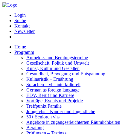
Login
Suche
Kontakt
Newsletter
Home
Programm
Anmelde- und Beratungstermine
Gesellschaft, Politik und Umwelt
Kunst, Kultur und Gestalten
Gesundheit, Bewegung und Entspannung
Kulinaristik – Ernährung
Sprachen – vhs interkulturell
German as foreign language
EDV, Beruf und Karriere
Vorträge, Events und Projekte
Treffpunkt Familie
Junge vhs – Kinder und Jugendliche
50+ Senioren vhs
Angebote in zugangserleichterten Räumlichkeiten
Beratung
Prüfungen – Testings