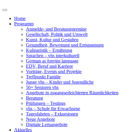
Home
Programm
Anmelde- und Beratungstermine
Gesellschaft, Politik und Umwelt
Kunst, Kultur und Gestalten
Gesundheit, Bewegung und Entspannung
Kulinaristik – Ernährung
Sprachen – vhs interkulturell
German as foreign language
EDV, Beruf und Karriere
Vorträge, Events und Projekte
Treffpunkt Familie
Junge vhs – Kinder und Jugendliche
50+ Senioren vhs
Angebote in zugangserleichterten Räumlichkeiten
Beratung
Prüfungen – Testings
vhs – Schule für Erwachsene
Tagesfahrten – Exkursionen
Neue Angebote
Digitale Lernangebote
Aktuelles