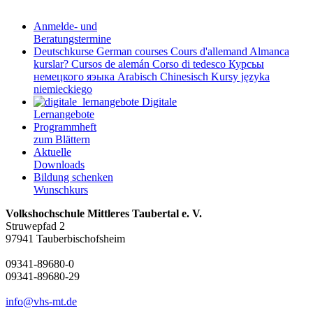
Anmelde- und
Beratungstermine
Deutschkurse
German courses
Cours d'allemand
Almanca
kurslar?
Cursos de alemán
Corso di tedesco
Курсьы
немецкого яэыка
Arabisch
Chinesisch
Kursy języka
niemieckiego
Digitale
Lernangebote
Programmheft
zum Blättern
Aktuelle
Downloads
Bildung schenken
Wunschkurs
Volkshochschule Mittleres Taubertal e. V.
Struwepfad 2
97941 Tauberbischofsheim
09341-89680-0
09341-89680-29
info@vhs-mt.de