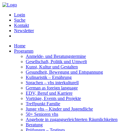
Login
Suche
Kontakt
Newsletter
Home
Programm
Anmelde- und Beratungstermine
Gesellschaft, Politik und Umwelt
Kunst, Kultur und Gestalten
Gesundheit, Bewegung und Entspannung
Kulinaristik – Ernährung
Sprachen – vhs interkulturell
German as foreign language
EDV, Beruf und Karriere
Vorträge, Events und Projekte
Treffpunkt Familie
Junge vhs – Kinder und Jugendliche
50+ Senioren vhs
Angebote in zugangserleichterten Räumlichkeiten
Beratung
Prüfungen – Testings