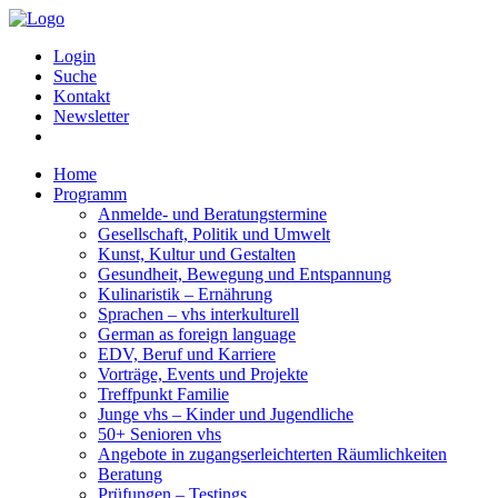
Login
Suche
Kontakt
Newsletter
Home
Programm
Anmelde- und Beratungstermine
Gesellschaft, Politik und Umwelt
Kunst, Kultur und Gestalten
Gesundheit, Bewegung und Entspannung
Kulinaristik – Ernährung
Sprachen – vhs interkulturell
German as foreign language
EDV, Beruf und Karriere
Vorträge, Events und Projekte
Treffpunkt Familie
Junge vhs – Kinder und Jugendliche
50+ Senioren vhs
Angebote in zugangserleichterten Räumlichkeiten
Beratung
Prüfungen – Testings