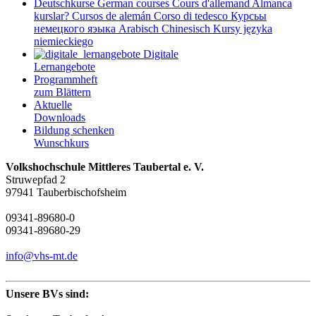
Deutschkurse
German courses
Cours d'allemand
Almanca
kurslar?
Cursos de alemán
Corso di tedesco
Курсьы
немецкого яэыка
Arabisch
Chinesisch
Kursy języka
niemieckiego
Digitale
Lernangebote
Programmheft
zum Blättern
Aktuelle
Downloads
Bildung schenken
Wunschkurs
Volkshochschule Mittleres Taubertal e. V.
Struwepfad 2
97941 Tauberbischofsheim
09341-89680-0
09341-89680-29
info@vhs-mt.de
Unsere BVs sind: