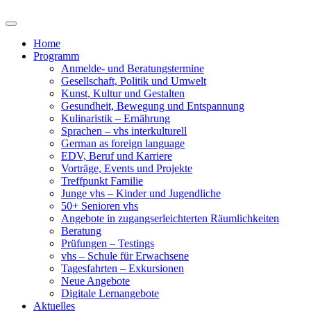
Home
Programm
Anmelde- und Beratungstermine
Gesellschaft, Politik und Umwelt
Kunst, Kultur und Gestalten
Gesundheit, Bewegung und Entspannung
Kulinaristik – Ernährung
Sprachen – vhs interkulturell
German as foreign language
EDV, Beruf und Karriere
Vorträge, Events und Projekte
Treffpunkt Familie
Junge vhs – Kinder und Jugendliche
50+ Senioren vhs
Angebote in zugangserleichterten Räumlichkeiten
Beratung
Prüfungen – Testings
vhs – Schule für Erwachsene
Tagesfahrten – Exkursionen
Neue Angebote
Digitale Lernangebote
Aktuelles