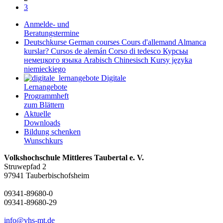
3
Anmelde- und
Beratungstermine
Deutschkurse
German courses
Cours d'allemand
Almanca
kurslar?
Cursos de alemán
Corso di tedesco
Курсьы
немецкого яэыка
Arabisch
Chinesisch
Kursy języka
niemieckiego
Digitale
Lernangebote
Programmheft
zum Blättern
Aktuelle
Downloads
Bildung schenken
Wunschkurs
Volkshochschule Mittleres Taubertal e. V.
Struwepfad 2
97941 Tauberbischofsheim
09341-89680-0
09341-89680-29
info@vhs-mt.de