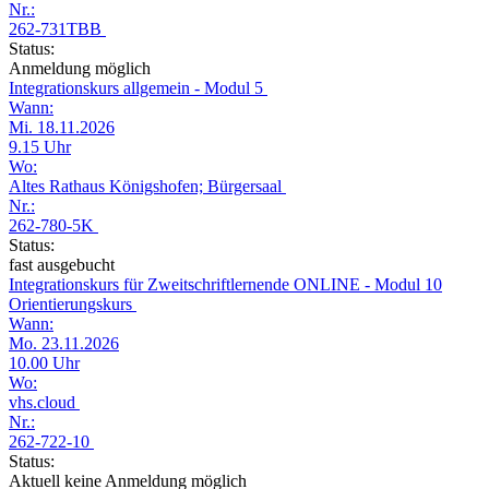
Nr.:
262-731TBB
Status:
Anmeldung möglich
Integrationskurs allgemein - Modul 5
Wann:
Mi. 18.11.2026
9.15 Uhr
Wo:
Altes Rathaus Königshofen; Bürgersaal
Nr.:
262-780-5K
Status:
fast ausgebucht
Integrationskurs für Zweitschriftlernende ONLINE - Modul 10
Orientierungskurs
Wann:
Mo. 23.11.2026
10.00 Uhr
Wo:
vhs.cloud
Nr.:
262-722-10
Status:
Aktuell keine Anmeldung möglich