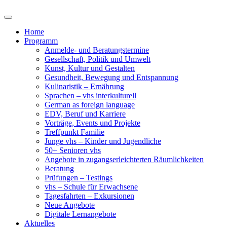
Home
Programm
Anmelde- und Beratungstermine
Gesellschaft, Politik und Umwelt
Kunst, Kultur und Gestalten
Gesundheit, Bewegung und Entspannung
Kulinaristik – Ernährung
Sprachen – vhs interkulturell
German as foreign language
EDV, Beruf und Karriere
Vorträge, Events und Projekte
Treffpunkt Familie
Junge vhs – Kinder und Jugendliche
50+ Senioren vhs
Angebote in zugangserleichterten Räumlichkeiten
Beratung
Prüfungen – Testings
vhs – Schule für Erwachsene
Tagesfahrten – Exkursionen
Neue Angebote
Digitale Lernangebote
Aktuelles