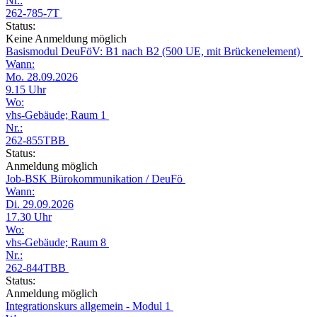
Nr.:
262-785-7T
Status:
Keine Anmeldung möglich
Basismodul DeuFöV: B1 nach B2 (500 UE, mit Brückenelement)
Wann:
Mo. 28.09.2026
9.15 Uhr
Wo:
vhs-Gebäude; Raum 1
Nr.:
262-855TBB
Status:
Anmeldung möglich
Job-BSK Bürokommunikation / DeuFö
Wann:
Di. 29.09.2026
17.30 Uhr
Wo:
vhs-Gebäude; Raum 8
Nr.:
262-844TBB
Status:
Anmeldung möglich
Integrationskurs allgemein - Modul 1