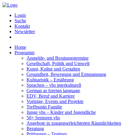
Login
Suche
Kontakt
Newsletter
Home
Programm
Anmelde- und Beratungstermine
Gesellschaft, Politik und Umwelt
Kunst, Kultur und Gestalten
Gesundheit, Bewegung und Entspannung
Kulinaristik – Ernährung
Sprachen – vhs interkulturell
German as foreign language
EDV, Beruf und Karriere
Vorträge, Events und Projekte
Treffpunkt Familie
Junge vhs – Kinder und Jugendliche
50+ Senioren vhs
Angebote in zugangserleichterten Räumlichkeiten
Beratung
Prüfungen – Testings