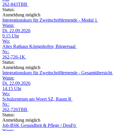
262-843TBB
Status:
Anmeldung möglich
Integrationskurs für Zweitschriftlernende - Modul 1
Wann:
Di. 22.09.2026
9.15 Uhr
Wo:
Altes Rathaus Königshofen; Bürgersaal
Nr.:
262-726-1K
Status:
Anmeldung möglich
Integrationskurs für Zweitschriftlernende - Gesamtübersicht
Wann:
Di. 22.09.2026
14.15 Uhr
Wo:
Schulzentrum am Woert SZ, Raum R
Nr.:
262-726TBB
Status:
Anmeldung möglich
Job-BSK Gesundheit & Pflege / DeuFö
Wann: