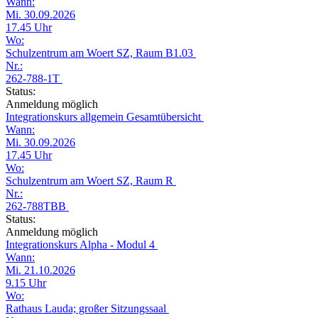
Wann:
Mi. 30.09.2026
17.45 Uhr
Wo:
Schulzentrum am Woert SZ, Raum B1.03
Nr.:
262-788-1T
Status:
Anmeldung möglich
Integrationskurs allgemein Gesamtübersicht
Wann:
Mi. 30.09.2026
17.45 Uhr
Wo:
Schulzentrum am Woert SZ, Raum R
Nr.:
262-788TBB
Status:
Anmeldung möglich
Integrationskurs Alpha - Modul 4
Wann:
Mi. 21.10.2026
9.15 Uhr
Wo:
Rathaus Lauda; großer Sitzungssaal