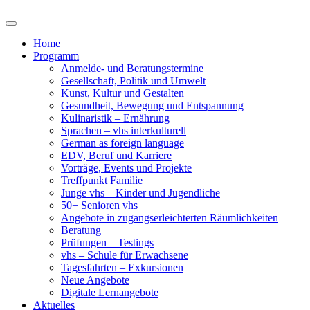
Home
Programm
Anmelde- und Beratungstermine
Gesellschaft, Politik und Umwelt
Kunst, Kultur und Gestalten
Gesundheit, Bewegung und Entspannung
Kulinaristik – Ernährung
Sprachen – vhs interkulturell
German as foreign language
EDV, Beruf und Karriere
Vorträge, Events und Projekte
Treffpunkt Familie
Junge vhs – Kinder und Jugendliche
50+ Senioren vhs
Angebote in zugangserleichterten Räumlichkeiten
Beratung
Prüfungen – Testings
vhs – Schule für Erwachsene
Tagesfahrten – Exkursionen
Neue Angebote
Digitale Lernangebote
Aktuelles