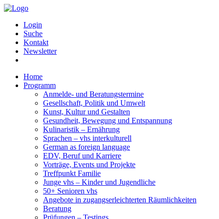
Login
Suche
Kontakt
Newsletter
Home
Programm
Anmelde- und Beratungstermine
Gesellschaft, Politik und Umwelt
Kunst, Kultur und Gestalten
Gesundheit, Bewegung und Entspannung
Kulinaristik – Ernährung
Sprachen – vhs interkulturell
German as foreign language
EDV, Beruf und Karriere
Vorträge, Events und Projekte
Treffpunkt Familie
Junge vhs – Kinder und Jugendliche
50+ Senioren vhs
Angebote in zugangserleichterten Räumlichkeiten
Beratung
Prüfungen – Testings