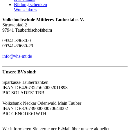
Bildung schenken
Wunschkurs
Volkshochschule Mittleres Taubertal e. V.
Struwepfad 2
97941 Tauberbischofsheim
09341-89680-0
09341-89680-29
info@vhs-mt.de
Unsere BVs sind:
Sparkasse Tauberfranken
IBAN DE42673525650002011898
BIC SOLADES1TBB
Volksbank Neckar Odenwald Main Tauber
IBAN DE37673900000070644002
BIC GENODE61WTH
Wir informieren Sie gerne per E-Mail über unsere aktuellen