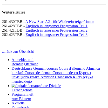
-->
Weitere Kurse
261-430TBB -
A New Start A2 - für Wiedereinsteiger/-innen
261-428TBB -
Englisch in langsamer Progression Teil 1
261-421TBB -
Englisch in langsamer Progression Teil 2
262-423TBB -
Englisch in langsamer Progression Teil 3
zurück zur Übersicht
Anmelde- und
Beratungstermine
Deutschkurse
German courses
Cours d'allemand
Almanca
kurslar?
Cursos de alemán
Corso di tedesco
Курсьы
немецкого яэыка
Arabisch
Chinesisch
Kursy języka
niemieckiego
Digitale
Lernangebote
Programmheft
zum Blättern
Aktuelle
Downloads