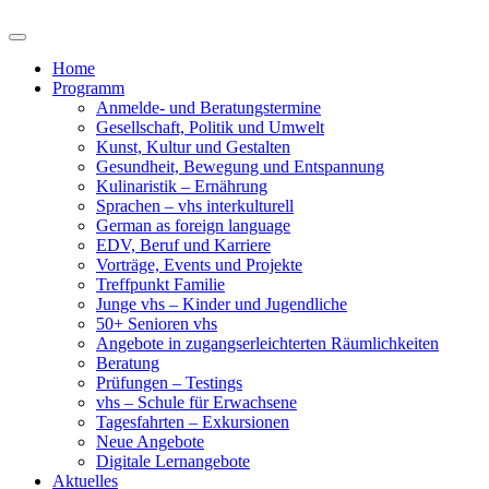
Home
Programm
Anmelde- und Beratungstermine
Gesellschaft, Politik und Umwelt
Kunst, Kultur und Gestalten
Gesundheit, Bewegung und Entspannung
Kulinaristik – Ernährung
Sprachen – vhs interkulturell
German as foreign language
EDV, Beruf und Karriere
Vorträge, Events und Projekte
Treffpunkt Familie
Junge vhs – Kinder und Jugendliche
50+ Senioren vhs
Angebote in zugangserleichterten Räumlichkeiten
Beratung
Prüfungen – Testings
vhs – Schule für Erwachsene
Tagesfahrten – Exkursionen
Neue Angebote
Digitale Lernangebote
Aktuelles