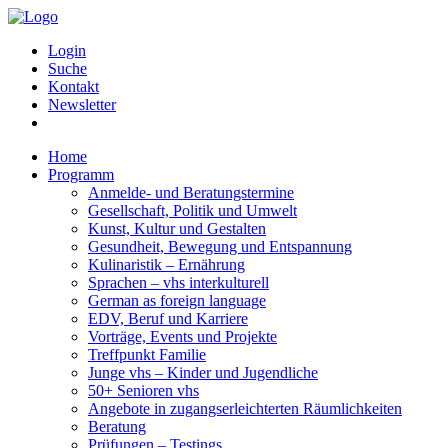
Login
Suche
Kontakt
Newsletter
Home
Programm
Anmelde- und Beratungstermine
Gesellschaft, Politik und Umwelt
Kunst, Kultur und Gestalten
Gesundheit, Bewegung und Entspannung
Kulinaristik – Ernährung
Sprachen – vhs interkulturell
German as foreign language
EDV, Beruf und Karriere
Vorträge, Events und Projekte
Treffpunkt Familie
Junge vhs – Kinder und Jugendliche
50+ Senioren vhs
Angebote in zugangserleichterten Räumlichkeiten
Beratung
Prüfungen – Testings