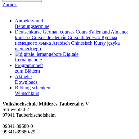
Zurück
Anmelde- und
Beratungstermine
Deutschkurse
German courses
Cours d'allemand
Almanca
kurslar?
Cursos de alemán
Corso di tedesco
Курсьы
немецкого яэыка
Arabisch
Chinesisch
Kursy języka
niemieckiego
Digitale
Lernangebote
Programmheft
zum Blättern
Aktuelle
Downloads
Bildung schenken
Wunschkurs
Volkshochschule Mittleres Taubertal e. V.
Struwepfad 2
97941 Tauberbischofsheim
09341-89680-0
09341-89680-29