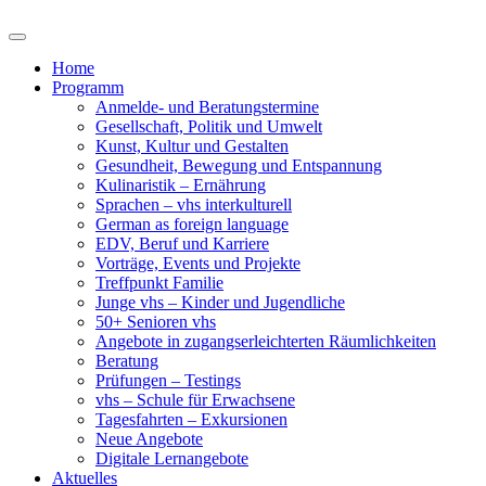
Home
Programm
Anmelde- und Beratungstermine
Gesellschaft, Politik und Umwelt
Kunst, Kultur und Gestalten
Gesundheit, Bewegung und Entspannung
Kulinaristik – Ernährung
Sprachen – vhs interkulturell
German as foreign language
EDV, Beruf und Karriere
Vorträge, Events und Projekte
Treffpunkt Familie
Junge vhs – Kinder und Jugendliche
50+ Senioren vhs
Angebote in zugangserleichterten Räumlichkeiten
Beratung
Prüfungen – Testings
vhs – Schule für Erwachsene
Tagesfahrten – Exkursionen
Neue Angebote
Digitale Lernangebote
Aktuelles