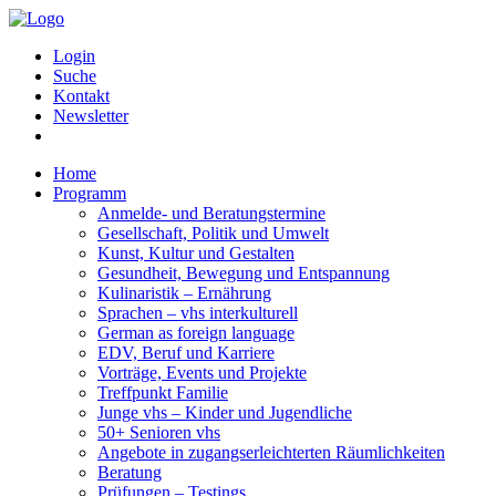
Login
Suche
Kontakt
Newsletter
Home
Programm
Anmelde- und Beratungstermine
Gesellschaft, Politik und Umwelt
Kunst, Kultur und Gestalten
Gesundheit, Bewegung und Entspannung
Kulinaristik – Ernährung
Sprachen – vhs interkulturell
German as foreign language
EDV, Beruf und Karriere
Vorträge, Events und Projekte
Treffpunkt Familie
Junge vhs – Kinder und Jugendliche
50+ Senioren vhs
Angebote in zugangserleichterten Räumlichkeiten
Beratung
Prüfungen – Testings