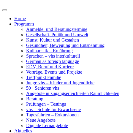
Home
Programm
Anmelde- und Beratungstermine
Gesellschaft, Politik und Umwelt
Kunst, Kultur und Gestalten
Gesundheit, Bewegung und Entspannung
Kulinaristik – Ernährung
Sprachen – vhs interkulturell
German as foreign language
EDV, Beruf und Karriere
Vorträge, Events und Projekte
Treffpunkt Familie
Junge vhs – Kinder und Jugendliche
50+ Senioren vhs
Angebote in zugangserleichterten Räumlichkeiten
Beratung
Prüfungen – Testings
vhs – Schule für Erwachsene
Tagesfahrten – Exkursionen
Neue Angebote
Digitale Lernangebote
Aktuelles