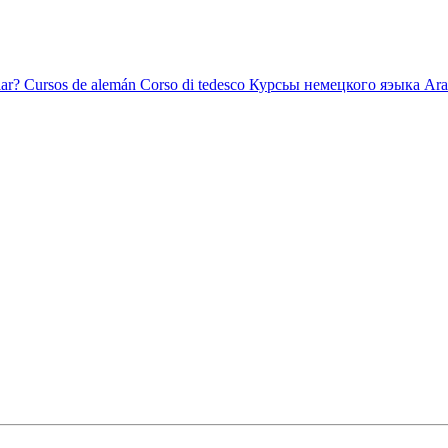
ar?
Cursos de alemán
Corso di tedesco
Курсьы немецкого яэыка
Ara