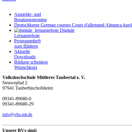
Anmelde- und
Beratungstermine
Deutschkurse
German courses
Cours d'allemand
Almanca kursl
Digitale
Lernangebote
Programmheft
zum Blättern
Aktuelle
Downloads
Bildung schenken
Wunschkurs
Volkshochschule Mittleres Taubertal e. V.
Struwepfad 2
97941 Tauberbischofsheim
09341-89680-0
09341-89680-29
info@vhs-mt.de
Unsere BVs sind: