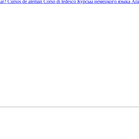
ar?
Cursos de alemán
Corso di tedesco
Курсьы немецкого яэыка
Ara