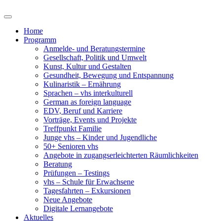
Home
Programm
Anmelde- und Beratungstermine
Gesellschaft, Politik und Umwelt
Kunst, Kultur und Gestalten
Gesundheit, Bewegung und Entspannung
Kulinaristik – Ernährung
Sprachen – vhs interkulturell
German as foreign language
EDV, Beruf und Karriere
Vorträge, Events und Projekte
Treffpunkt Familie
Junge vhs – Kinder und Jugendliche
50+ Senioren vhs
Angebote in zugangserleichterten Räumlichkeiten
Beratung
Prüfungen – Testings
vhs – Schule für Erwachsene
Tagesfahrten – Exkursionen
Neue Angebote
Digitale Lernangebote
Aktuelles