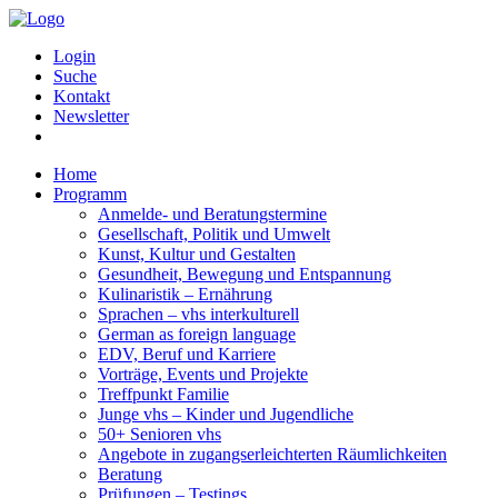
Login
Suche
Kontakt
Newsletter
Home
Programm
Anmelde- und Beratungstermine
Gesellschaft, Politik und Umwelt
Kunst, Kultur und Gestalten
Gesundheit, Bewegung und Entspannung
Kulinaristik – Ernährung
Sprachen – vhs interkulturell
German as foreign language
EDV, Beruf und Karriere
Vorträge, Events und Projekte
Treffpunkt Familie
Junge vhs – Kinder und Jugendliche
50+ Senioren vhs
Angebote in zugangserleichterten Räumlichkeiten
Beratung
Prüfungen – Testings