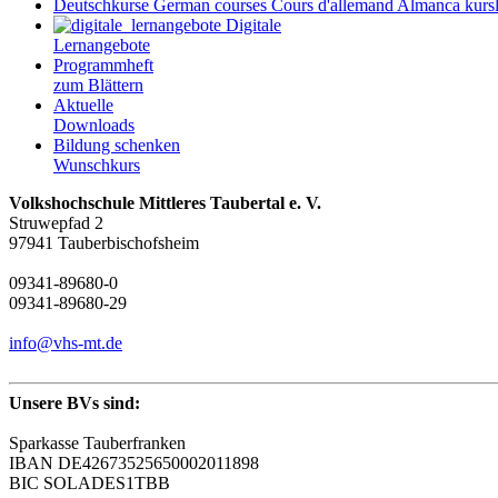
Deutschkurse
German courses
Cours d'allemand
Almanca kursl
Digitale
Lernangebote
Programmheft
zum Blättern
Aktuelle
Downloads
Bildung schenken
Wunschkurs
Volkshochschule Mittleres Taubertal e. V.
Struwepfad 2
97941 Tauberbischofsheim
09341-89680-0
09341-89680-29
info@vhs-mt.de
Unsere BVs sind:
Sparkasse Tauberfranken
IBAN DE42673525650002011898
BIC SOLADES1TBB