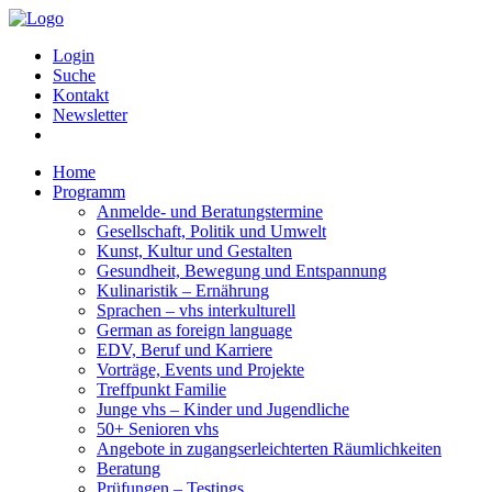
Login
Suche
Kontakt
Newsletter
Home
Programm
Anmelde- und Beratungstermine
Gesellschaft, Politik und Umwelt
Kunst, Kultur und Gestalten
Gesundheit, Bewegung und Entspannung
Kulinaristik – Ernährung
Sprachen – vhs interkulturell
German as foreign language
EDV, Beruf und Karriere
Vorträge, Events und Projekte
Treffpunkt Familie
Junge vhs – Kinder und Jugendliche
50+ Senioren vhs
Angebote in zugangserleichterten Räumlichkeiten
Beratung
Prüfungen – Testings