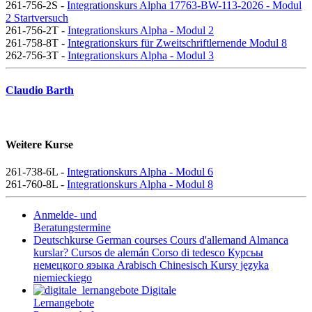
261-756-2S -
Integrationskurs Alpha 17763-BW-113-2026 - Modul
2 Startversuch
261-756-2T -
Integrationskurs Alpha - Modul 2
261-758-8T -
Integrationskurs für Zweitschriftlernende Modul 8
262-756-3T -
Integrationskurs Alpha - Modul 3
Claudio Barth
Weitere Kurse
261-738-6L -
Integrationskurs Alpha - Modul 6
261-760-8L -
Integrationskurs Alpha - Modul 8
Anmelde- und
Beratungstermine
Deutschkurse
German courses
Cours d'allemand
Almanca
kurslar?
Cursos de alemán
Corso di tedesco
Курсьы
немецкого яэыка
Arabisch
Chinesisch
Kursy języka
niemieckiego
Digitale
Lernangebote