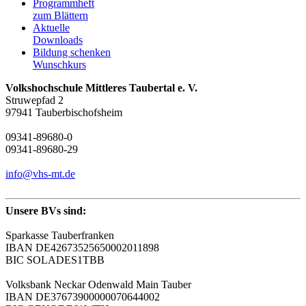
Programmheft
zum Blättern
Aktuelle
Downloads
Bildung schenken
Wunschkurs
Volkshochschule Mittleres Taubertal e. V.
Struwepfad 2
97941 Tauberbischofsheim
09341-89680-0
09341-89680-29
info@vhs-mt.de
Unsere BVs sind:
Sparkasse Tauberfranken
IBAN DE42673525650002011898
BIC SOLADES1TBB
Volksbank Neckar Odenwald Main Tauber
IBAN DE37673900000070644002