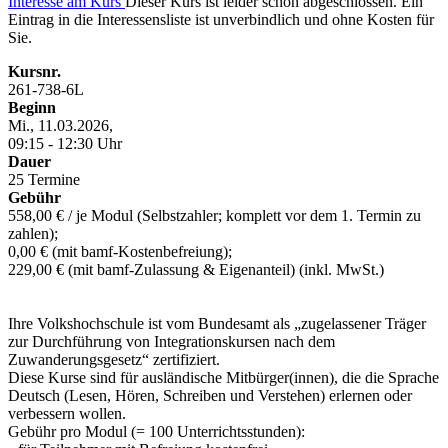
Interesse am Kurs
Dieser Kurs ist leider schon abgeschlossen. Ein
Eintrag in die Interessensliste ist unverbindlich und ohne Kosten für
Sie.
Kursnr.
261-738-6L
Beginn
Mi., 11.03.2026,
09:15 - 12:30 Uhr
Dauer
25 Termine
Gebühr
558,00 € / je Modul (Selbstzahler; komplett vor dem 1. Termin zu
zahlen);
0,00 € (mit bamf-Kostenbefreiung);
229,00 € (mit bamf-Zulassung & Eigenanteil) (inkl. MwSt.)
Ihre Volkshochschule ist vom Bundesamt als „zugelassener Träger
zur Durchführung von Integrationskursen nach dem
Zuwanderungsgesetz“ zertifiziert.
Diese Kurse sind für ausländische Mitbürger(innen), die die Sprache
Deutsch (Lesen, Hören, Schreiben und Verstehen) erlernen oder
verbessern wollen.
Gebühr pro Modul (= 100 Unterrichtsstunden):