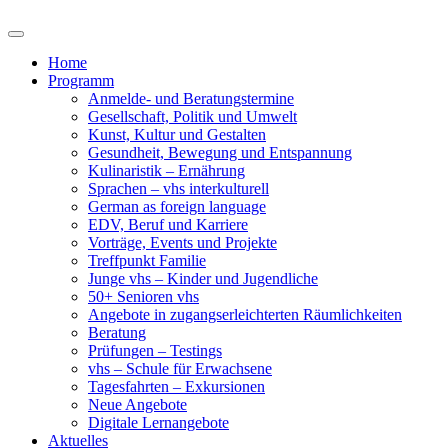
Home
Programm
Anmelde- und Beratungstermine
Gesellschaft, Politik und Umwelt
Kunst, Kultur und Gestalten
Gesundheit, Bewegung und Entspannung
Kulinaristik – Ernährung
Sprachen – vhs interkulturell
German as foreign language
EDV, Beruf und Karriere
Vorträge, Events und Projekte
Treffpunkt Familie
Junge vhs – Kinder und Jugendliche
50+ Senioren vhs
Angebote in zugangserleichterten Räumlichkeiten
Beratung
Prüfungen – Testings
vhs – Schule für Erwachsene
Tagesfahrten – Exkursionen
Neue Angebote
Digitale Lernangebote
Aktuelles