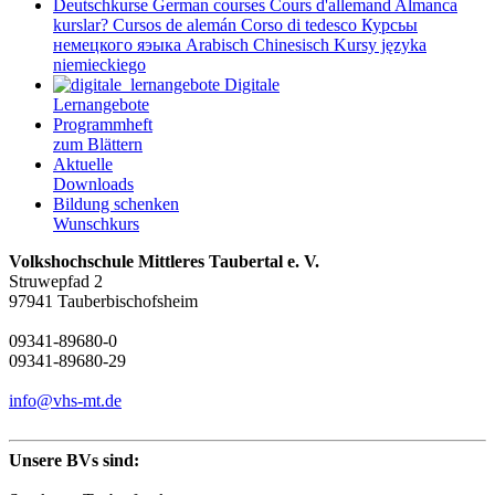
Deutschkurse
German courses
Cours d'allemand
Almanca
kurslar?
Cursos de alemán
Corso di tedesco
Курсьы
немецкого яэыка
Arabisch
Chinesisch
Kursy języka
niemieckiego
Digitale
Lernangebote
Programmheft
zum Blättern
Aktuelle
Downloads
Bildung schenken
Wunschkurs
Volkshochschule Mittleres Taubertal e. V.
Struwepfad 2
97941 Tauberbischofsheim
09341-89680-0
09341-89680-29
info@vhs-mt.de
Unsere BVs sind: