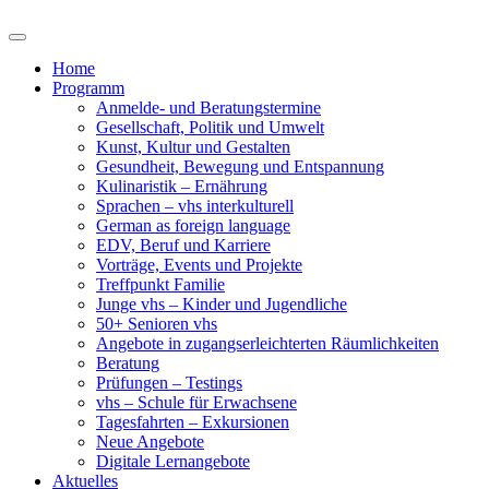
Home
Programm
Anmelde- und Beratungstermine
Gesellschaft, Politik und Umwelt
Kunst, Kultur und Gestalten
Gesundheit, Bewegung und Entspannung
Kulinaristik – Ernährung
Sprachen – vhs interkulturell
German as foreign language
EDV, Beruf und Karriere
Vorträge, Events und Projekte
Treffpunkt Familie
Junge vhs – Kinder und Jugendliche
50+ Senioren vhs
Angebote in zugangserleichterten Räumlichkeiten
Beratung
Prüfungen – Testings
vhs – Schule für Erwachsene
Tagesfahrten – Exkursionen
Neue Angebote
Digitale Lernangebote
Aktuelles