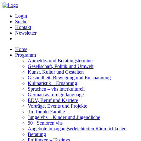
Login
Suche
Kontakt
Newsletter
Home
Programm
Anmelde- und Beratungstermine
Gesellschaft, Politik und Umwelt
Kunst, Kultur und Gestalten
Gesundheit, Bewegung und Entspannung
Kulinaristik – Ernährung
Sprachen – vhs interkulturell
German as foreign language
EDV, Beruf und Karriere
Vorträge, Events und Projekte
Treffpunkt Familie
Junge vhs – Kinder und Jugendliche
50+ Senioren vhs
Angebote in zugangserleichterten Räumlichkeiten
Beratung
Prüfungen – Testings