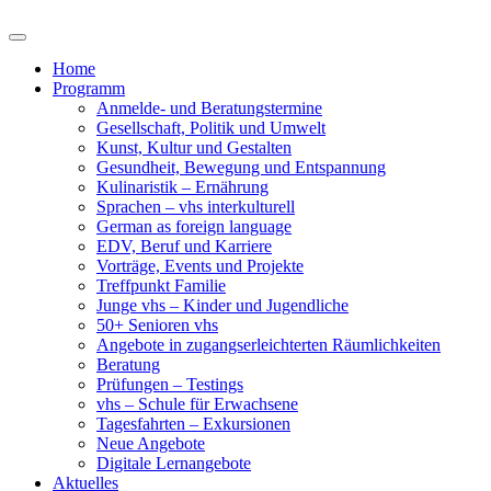
Home
Programm
Anmelde- und Beratungstermine
Gesellschaft, Politik und Umwelt
Kunst, Kultur und Gestalten
Gesundheit, Bewegung und Entspannung
Kulinaristik – Ernährung
Sprachen – vhs interkulturell
German as foreign language
EDV, Beruf und Karriere
Vorträge, Events und Projekte
Treffpunkt Familie
Junge vhs – Kinder und Jugendliche
50+ Senioren vhs
Angebote in zugangserleichterten Räumlichkeiten
Beratung
Prüfungen – Testings
vhs – Schule für Erwachsene
Tagesfahrten – Exkursionen
Neue Angebote
Digitale Lernangebote
Aktuelles