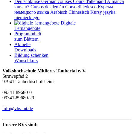
Deutschkurse
German courses
Cours d'allemand
Almanca
kurslar?
Cursos de alemán
Corso di tedesco
Курсьы
немецкого яэыка
Arabisch
Chinesisch
Kursy języka
niemieckiego
Digitale
Lernangebote
Programmheft
zum Blättern
Aktuelle
Downloads
Bildung schenken
Wunschkurs
Volkshochschule Mittleres Taubertal e. V.
Struwepfad 2
97941 Tauberbischofsheim
09341-89680-0
09341-89680-29
info@vhs-mt.de
Unsere BVs sind: