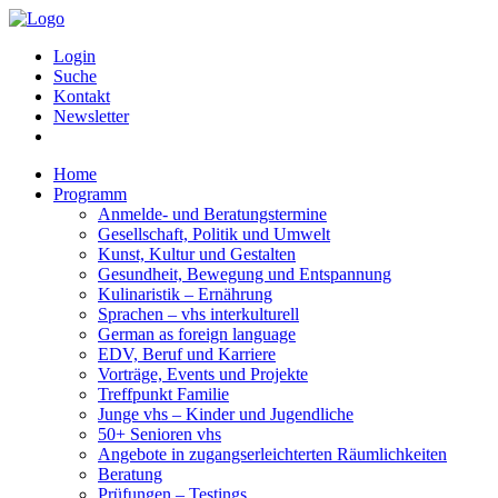
Login
Suche
Kontakt
Newsletter
Home
Programm
Anmelde- und Beratungstermine
Gesellschaft, Politik und Umwelt
Kunst, Kultur und Gestalten
Gesundheit, Bewegung und Entspannung
Kulinaristik – Ernährung
Sprachen – vhs interkulturell
German as foreign language
EDV, Beruf und Karriere
Vorträge, Events und Projekte
Treffpunkt Familie
Junge vhs – Kinder und Jugendliche
50+ Senioren vhs
Angebote in zugangserleichterten Räumlichkeiten
Beratung
Prüfungen – Testings