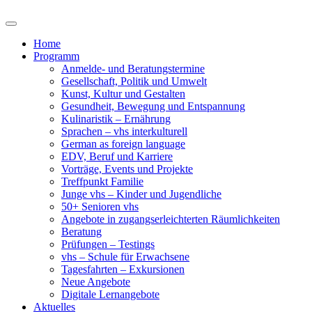
Home
Programm
Anmelde- und Beratungstermine
Gesellschaft, Politik und Umwelt
Kunst, Kultur und Gestalten
Gesundheit, Bewegung und Entspannung
Kulinaristik – Ernährung
Sprachen – vhs interkulturell
German as foreign language
EDV, Beruf und Karriere
Vorträge, Events und Projekte
Treffpunkt Familie
Junge vhs – Kinder und Jugendliche
50+ Senioren vhs
Angebote in zugangserleichterten Räumlichkeiten
Beratung
Prüfungen – Testings
vhs – Schule für Erwachsene
Tagesfahrten – Exkursionen
Neue Angebote
Digitale Lernangebote
Aktuelles