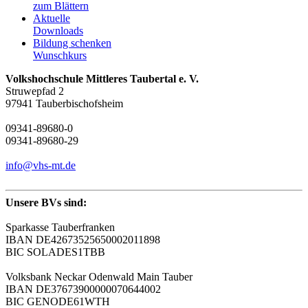
zum Blättern
Aktuelle
Downloads
Bildung schenken
Wunschkurs
Volkshochschule Mittleres Taubertal e. V.
Struwepfad 2
97941 Tauberbischofsheim
09341-89680-0
09341-89680-29
info@vhs-mt.de
Unsere BVs sind:
Sparkasse Tauberfranken
IBAN DE42673525650002011898
BIC SOLADES1TBB
Volksbank Neckar Odenwald Main Tauber
IBAN DE37673900000070644002
BIC GENODE61WTH