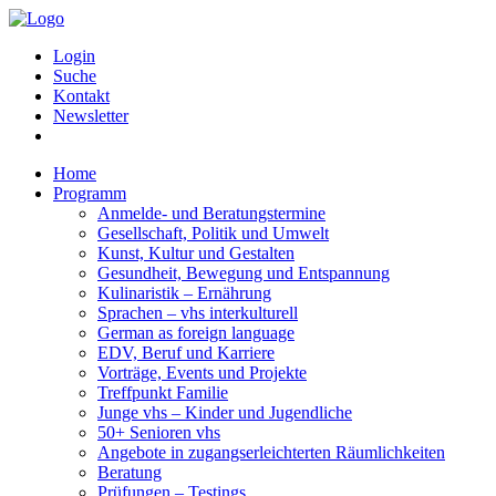
Login
Suche
Kontakt
Newsletter
Home
Programm
Anmelde- und Beratungstermine
Gesellschaft, Politik und Umwelt
Kunst, Kultur und Gestalten
Gesundheit, Bewegung und Entspannung
Kulinaristik – Ernährung
Sprachen – vhs interkulturell
German as foreign language
EDV, Beruf und Karriere
Vorträge, Events und Projekte
Treffpunkt Familie
Junge vhs – Kinder und Jugendliche
50+ Senioren vhs
Angebote in zugangserleichterten Räumlichkeiten
Beratung
Prüfungen – Testings