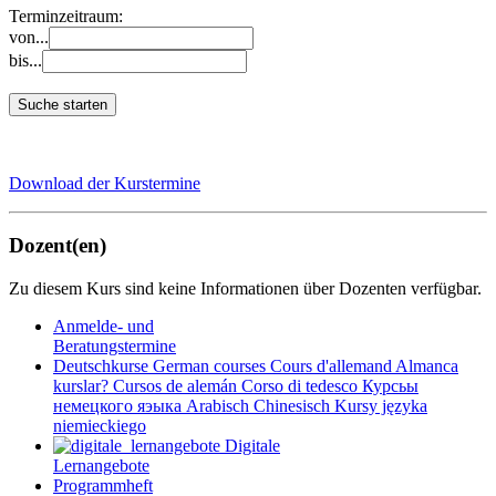
Terminzeitraum:
von...
bis...
Suche starten
Download der Kurstermine
Dozent(en)
Zu diesem Kurs sind keine Informationen über Dozenten verfügbar.
Anmelde- und
Beratungstermine
Deutschkurse
German courses
Cours d'allemand
Almanca
kurslar?
Cursos de alemán
Corso di tedesco
Курсьы
немецкого яэыка
Arabisch
Chinesisch
Kursy języka
niemieckiego
Digitale
Lernangebote
Programmheft