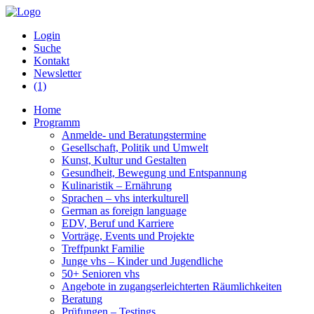
Login
Suche
Kontakt
Newsletter
(1)
Home
Programm
Anmelde- und Beratungstermine
Gesellschaft, Politik und Umwelt
Kunst, Kultur und Gestalten
Gesundheit, Bewegung und Entspannung
Kulinaristik – Ernährung
Sprachen – vhs interkulturell
German as foreign language
EDV, Beruf und Karriere
Vorträge, Events und Projekte
Treffpunkt Familie
Junge vhs – Kinder und Jugendliche
50+ Senioren vhs
Angebote in zugangserleichterten Räumlichkeiten
Beratung
Prüfungen – Testings