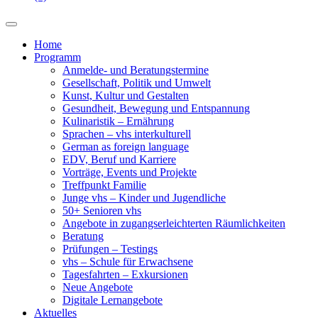
Home
Programm
Anmelde- und Beratungstermine
Gesellschaft, Politik und Umwelt
Kunst, Kultur und Gestalten
Gesundheit, Bewegung und Entspannung
Kulinaristik – Ernährung
Sprachen – vhs interkulturell
German as foreign language
EDV, Beruf und Karriere
Vorträge, Events und Projekte
Treffpunkt Familie
Junge vhs – Kinder und Jugendliche
50+ Senioren vhs
Angebote in zugangserleichterten Räumlichkeiten
Beratung
Prüfungen – Testings
vhs – Schule für Erwachsene
Tagesfahrten – Exkursionen
Neue Angebote
Digitale Lernangebote
Aktuelles