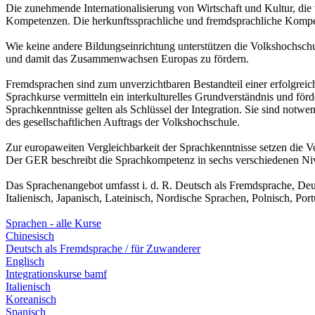
Die zunehmende Internationalisierung von Wirtschaft und Kultur, die
Kompetenzen. Die herkunftssprachliche und fremdsprachliche Kompe
Wie keine andere Bildungseinrichtung unterstützen die Volkshochschu
und damit das Zusammenwachsen Europas zu fördern.
Fremdsprachen sind zum unverzichtbaren Bestandteil einer erfolgrei
Sprachkurse vermitteln ein interkulturelles Grundverständnis und förd
Sprachkenntnisse gelten als Schlüssel der Integration. Sie sind notwe
des gesellschaftlichen Auftrags der Volkshochschule.
Zur europaweiten Vergleichbarkeit der Sprachkenntnisse setzen die
Der GER beschreibt die Sprachkompetenz in sechs verschiedenen Nive
Das Sprachenangebot umfasst i. d. R. Deutsch als Fremdsprache, Deut
Italienisch, Japanisch, Lateinisch, Nordische Sprachen, Polnisch, Por
Sprachen - alle Kurse
Chinesisch
Deutsch als Fremdsprache / für Zuwanderer
Englisch
Integrationskurse bamf
Italienisch
Koreanisch
Spanisch