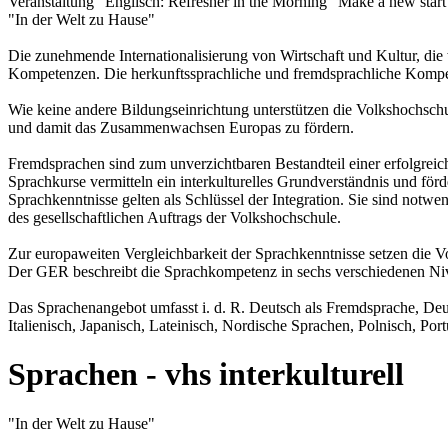
Veranstaltung "Englisch: Refresher in the Morning "Make a new sta
"In der Welt zu Hause"
Die zunehmende Internationalisierung von Wirtschaft und Kultur, die
Kompetenzen. Die herkunftssprachliche und fremdsprachliche Kompe
Wie keine andere Bildungseinrichtung unterstützen die Volkshochschu
und damit das Zusammenwachsen Europas zu fördern.
Fremdsprachen sind zum unverzichtbaren Bestandteil einer erfolgrei
Sprachkurse vermitteln ein interkulturelles Grundverständnis und förd
Sprachkenntnisse gelten als Schlüssel der Integration. Sie sind notwe
des gesellschaftlichen Auftrags der Volkshochschule.
Zur europaweiten Vergleichbarkeit der Sprachkenntnisse setzen die
Der GER beschreibt die Sprachkompetenz in sechs verschiedenen Nive
Das Sprachenangebot umfasst i. d. R. Deutsch als Fremdsprache, Deut
Italienisch, Japanisch, Lateinisch, Nordische Sprachen, Polnisch, Por
Sprachen - vhs interkulturell
"In der Welt zu Hause"