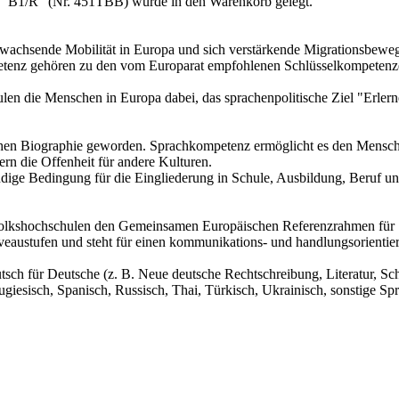
rt" B1/R" (Nr. 451TBB) wurde in den Warenkorb gelegt.
 wachsende Mobilität in Europa und sich verstärkende Migrationsbeweg
tenz gehören zu den vom Europarat empfohlenen Schlüsselkompetenze
len die Menschen in Europa dabei, das sprachenpolitische Ziel "Erlern
chen Biographie geworden. Sprachkompetenz ermöglicht es den Menschen
ern die Offenheit für andere Kulturen.
ndige Bedingung für die Eingliederung in Schule, Ausbildung, Beruf und 
 Volkshochschulen den Gemeinsamen Europäischen Referenzrahmen für 
austufen und steht für einen kommunikations- und handlungsorientiert
sch für Deutsche (z. B. Neue deutsche Rechtschreibung, Literatur, Sch
tugiesisch, Spanisch, Russisch, Thai, Türkisch, Ukrainisch, sonstige Sp