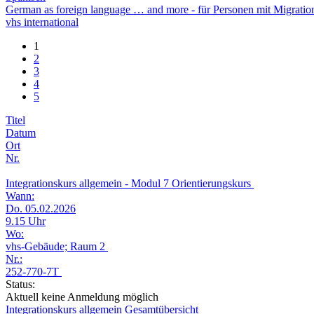
German as foreign language … and more - für Personen mit Migratio
vhs international
1
2
3
4
5
Titel
Datum
Ort
Nr.
Integrationskurs allgemein - Modul 7 Orientierungskurs
Wann:
Do. 05.02.2026
9.15 Uhr
Wo:
vhs-Gebäude; Raum 2
Nr.:
252-770-7T
Status:
Aktuell keine Anmeldung möglich
Integrationskurs allgemein Gesamtübersicht