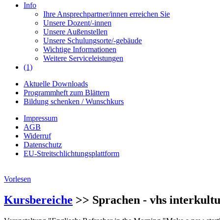
Info
Ihre Ansprechpartner/innen erreichen Sie
Unsere Dozent/-innen
Unsere Außenstellen
Unsere Schulungsorte/-gebäude
Wichtige Informationen
Weitere Serviceleistungen
(1)
Aktuelle Downloads
Programmheft zum Blättern
Bildung schenken / Wunschkurs
Impressum
AGB
Widerruf
Datenschutz
EU-Streitschlichtungsplattform
Vorlesen
Kursbereiche
>> Sprachen - vhs interkultu