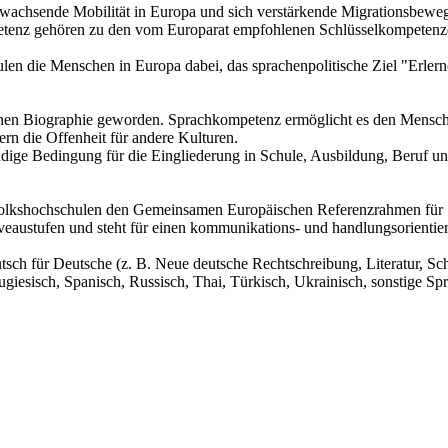
 wachsende Mobilität in Europa und sich verstärkende Migrationsbeweg
tenz gehören zu den vom Europarat empfohlenen Schlüsselkompetenze
len die Menschen in Europa dabei, das sprachenpolitische Ziel "Erlern
chen Biographie geworden. Sprachkompetenz ermöglicht es den Menschen
ern die Offenheit für andere Kulturen.
ndige Bedingung für die Eingliederung in Schule, Ausbildung, Beruf und 
 Volkshochschulen den Gemeinsamen Europäischen Referenzrahmen für 
austufen und steht für einen kommunikations- und handlungsorientiert
sch für Deutsche (z. B. Neue deutsche Rechtschreibung, Literatur, Sch
tugiesisch, Spanisch, Russisch, Thai, Türkisch, Ukrainisch, sonstige Sp