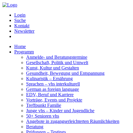
Login
Suche
Kontakt
Newsletter
Home
Programm
Anmelde- und Beratungstermine
Gesellschaft, Politik und Umwelt
Kunst, Kultur und Gestalten
Gesundheit, Bewegung und Entspannung
Kulinaristik – Ernährung
Sprachen – vhs interkulturell
German as foreign language
EDV, Beruf und Karriere
Vorträge, Events und Projekte
Treffpunkt Familie
Junge vhs – Kinder und Jugendliche
50+ Senioren vhs
Angebote in zugangserleichterten Räumlichkeiten
Beratung
Prüfungen – Testings