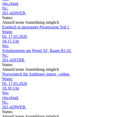
vhs.cloud
Nr.:
261-426WEB
Status:
Aktuell keine Anmeldung möglich
Englisch in langsamer Progression Teil 1
Wann:
Di. 17.03.2026
18.15 Uhr
Wo:
Schulzentrum am Woert SZ, Raum B1.02
Nr.:
261-428TBB
Status:
Aktuell keine Anmeldung möglich
Norwegisch für Anfänger/-innen - online
Wann:
Di. 17.03.2026
18.30 Uhr
Wo:
vhs.cloud
Nr.:
261-429WEB
Status:
Aktuell keine Anmeldung möglich