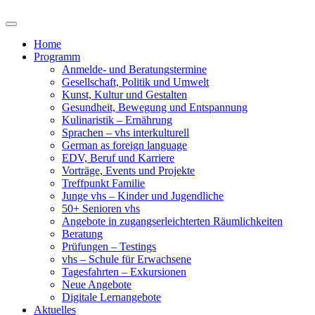
Home
Programm
Anmelde- und Beratungstermine
Gesellschaft, Politik und Umwelt
Kunst, Kultur und Gestalten
Gesundheit, Bewegung und Entspannung
Kulinaristik – Ernährung
Sprachen – vhs interkulturell
German as foreign language
EDV, Beruf und Karriere
Vorträge, Events und Projekte
Treffpunkt Familie
Junge vhs – Kinder und Jugendliche
50+ Senioren vhs
Angebote in zugangserleichterten Räumlichkeiten
Beratung
Prüfungen – Testings
vhs – Schule für Erwachsene
Tagesfahrten – Exkursionen
Neue Angebote
Digitale Lernangebote
Aktuelles