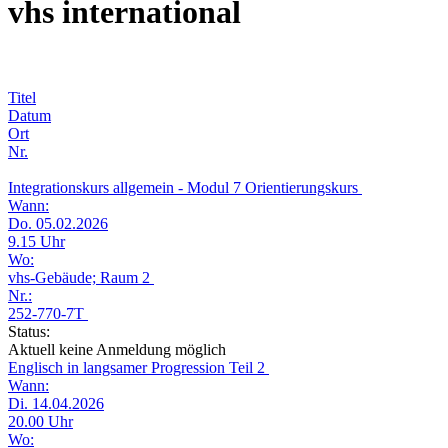
vhs international
Titel
Datum
Ort
Nr.
Integrationskurs allgemein - Modul 7 Orientierungskurs
Wann:
Do. 05.02.2026
9.15 Uhr
Wo:
vhs-Gebäude; Raum 2
Nr.:
252-770-7T
Status:
Aktuell keine Anmeldung möglich
Englisch in langsamer Progression Teil 2
Wann:
Di. 14.04.2026
20.00 Uhr
Wo: