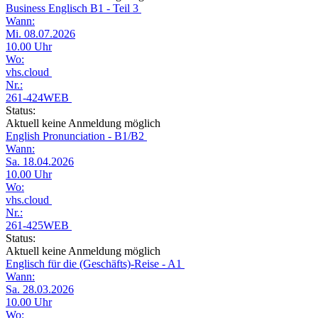
Business Englisch B1 - Teil 3
Wann:
Mi. 08.07.2026
10.00 Uhr
Wo:
vhs.cloud
Nr.:
261-424WEB
Status:
Aktuell keine Anmeldung möglich
English Pronunciation - B1/B2
Wann:
Sa. 18.04.2026
10.00 Uhr
Wo:
vhs.cloud
Nr.:
261-425WEB
Status:
Aktuell keine Anmeldung möglich
Englisch für die (Geschäfts)-Reise - A1
Wann:
Sa. 28.03.2026
10.00 Uhr
Wo: