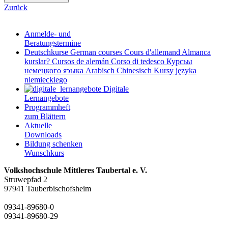
Zurück
Anmelde- und
Beratungstermine
Deutschkurse
German courses
Cours d'allemand
Almanca
kurslar?
Cursos de alemán
Corso di tedesco
Курсьы
немецкого яэыка
Arabisch
Chinesisch
Kursy języka
niemieckiego
Digitale
Lernangebote
Programmheft
zum Blättern
Aktuelle
Downloads
Bildung schenken
Wunschkurs
Volkshochschule Mittleres Taubertal e. V.
Struwepfad 2
97941 Tauberbischofsheim
09341-89680-0
09341-89680-29