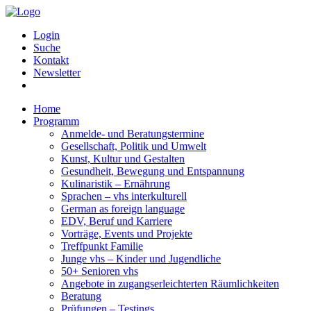
Login
Suche
Kontakt
Newsletter
Home
Programm
Anmelde- und Beratungstermine
Gesellschaft, Politik und Umwelt
Kunst, Kultur und Gestalten
Gesundheit, Bewegung und Entspannung
Kulinaristik – Ernährung
Sprachen – vhs interkulturell
German as foreign language
EDV, Beruf und Karriere
Vorträge, Events und Projekte
Treffpunkt Familie
Junge vhs – Kinder und Jugendliche
50+ Senioren vhs
Angebote in zugangserleichterten Räumlichkeiten
Beratung
Prüfungen – Testings