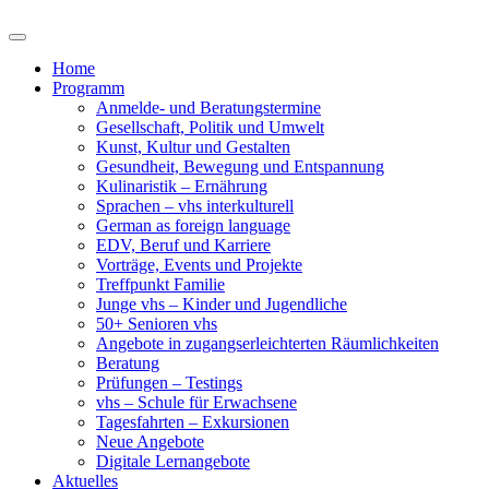
Home
Programm
Anmelde- und Beratungstermine
Gesellschaft, Politik und Umwelt
Kunst, Kultur und Gestalten
Gesundheit, Bewegung und Entspannung
Kulinaristik – Ernährung
Sprachen – vhs interkulturell
German as foreign language
EDV, Beruf und Karriere
Vorträge, Events und Projekte
Treffpunkt Familie
Junge vhs – Kinder und Jugendliche
50+ Senioren vhs
Angebote in zugangserleichterten Räumlichkeiten
Beratung
Prüfungen – Testings
vhs – Schule für Erwachsene
Tagesfahrten – Exkursionen
Neue Angebote
Digitale Lernangebote
Aktuelles