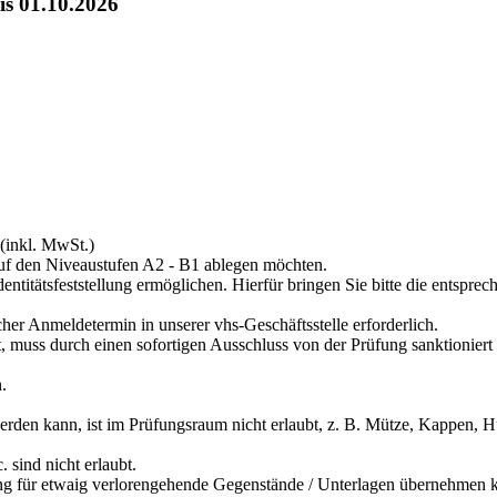
is 01.10.2026
 (inkl. MwSt.)
n auf den Niveaustufen A2 - B1 ablegen möchten.
ntitätsfeststellung ermöglichen. Hierfür bringen Sie bitte die entspr
cher Anmeldetermin in unserer vhs-Geschäftsstelle erforderlich.
 muss durch einen sofortigen Ausschluss von der Prüfung sanktioniert 
.
den kann, ist im Prüfungsraum nicht erlaubt, z. B. Mütze, Kappen, Hü
 sind nicht erlaubt.
ung für etwaig verlorengehende Gegenstände / Unterlagen übernehmen 