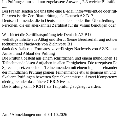
Im Prüfungsraum sind nur zugelassen: Ausweis, 2-3 weiche Bleistifte
.....
Bei Fragen senden Sie uns bitte eine E-Mail info@vhs-mt.de oder ru
Für wen ist die Zertifikatsprüfung telc Deutsch A2·B1?
Deutsch-Lernende, die in Deutschland leben oder ihre Übersiedlung 
Personen, die ein anerkanntes Zertifikat für ihr Visum benötigen od
Was bietet die Zertifikatsprüfung telc Deutsch A2·B1?
vielfältige Inhalte aus Alltag und Beruf (keine Berufserfahrung notwe
rechtsicherer Nachweis von Zielniveau B1
dank des skalierten Formates, zuverlässiger Nachweis von A2-Komp
Aufbau und Ablauf der Prüfung
Die Prüfung besteht aus einem schriftlichen und einem mündlichen Te
Teilnehmende lösen Aufgaben in allen Fertigkeiten. Die rezeptiven F
Sprechen, setzen sich die Teilnehmenden mit einem Input auseinander
der mündlichen Prüfung planen Teilnehmende etwas gemeinsam und s
Skalierte Prüfungen bewerten Sprachkenntnisse auf zwei Kompetenzst
niedrigere oder das höhere GER-Niveau.
Die Prüfung kann NICHT als Teilprüfung abgelegt werden.
An- / Abmeldungen nur bis 01.10.2026