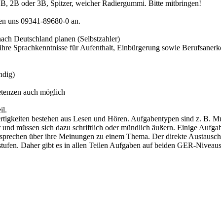
 B, 2B oder 3B, Spitzer, weicher Radiergummi. Bitte mitbringen!
fen uns 09341-89680-0 an.
nach Deutschland planen (Selbstzahler)
er ihre Sprachkenntnisse für Aufenthalt, Einbürgerung sowie Berufsane
ndig)
etenzen auch möglich
il.
ertigkeiten bestehen aus Lesen und Hören. Aufgabentypen sind z. B. M
 und müssen sich dazu schriftlich oder mündlich äußern. Einige Aufgab
prechen über ihre Meinungen zu einem Thema. Der direkte Austausch 
ufen. Daher gibt es in allen Teilen Aufgaben auf beiden GER-Niveaustu