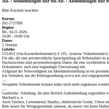
An- / Abmeldungen nur bis An- / Abmeldungen nur b
Bitte Kursinfo beachten
Kursnr.
262-272TBB
Beginn
Mi., 04.11.2026,
16:00 - 19:00 Uhr
Dauer
2 Termine
Gebühr
155,00 € (vhs-Kursteilnehmende/r); € 195,- (externe Teilnehmende/r)
Für alle, die eine privatrechtliche Sprachprüfung als Selbstzahler/-i
Nachzuweisen sind personenbezogene Daten, die eine zweifelsfreie Ide
Dokumenten: auch eine beglaubigte Übersetzung) mit.
Aufgrund der Notwendigkeit zur Identitätsfeststellung ist ein persönli
Ein Verhalten, das der Prüfungsordnung (www.telc.net) entgegensteht,
.....
Verspätete Teilnehmende können leider nicht mehr zugelassen werden
.....
Garderobe / Kleidung, die dem Bereich Außenkleidung zugeordnet wer
Machart) u. a.
Auch Taschen, Lernmaterial, Handys, elektronische Geräte, Uhren etc.
Bitte lassen Sie Wertgegenstände zuhause, da unsere vhs keine Haft