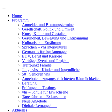
Home
Programm
Anmelde- und Beratungstermine
Gesellschaft, Politik und Umwelt
Kunst, Kultur und Gestalten
Gesundheit, Bewegung und Entspannung
Kulinaristik – Ernährung
Sprachen – vhs interkulturell
German as foreign language
EDV, Beruf und Karriere
Vorträge, Events und Projekte
Treffpunkt Familie
Junge vhs – Kinder und Jugendliche
50+ Senioren vhs
Angebote in zugangserleichterten Räumlichkeiten
Beratung
Prüfungen – Testings
vhs – Schule für Erwachsene
Tagesfahrten – Exkursionen
Neue Angebote
Digitale Lernangebote
Aktuelles