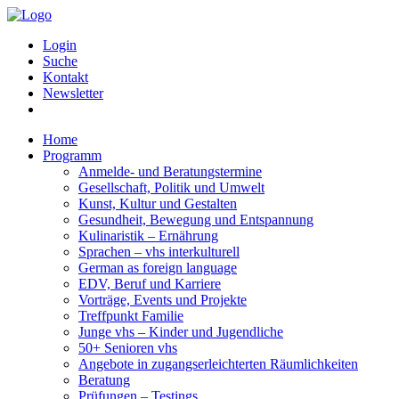
Login
Suche
Kontakt
Newsletter
Home
Programm
Anmelde- und Beratungstermine
Gesellschaft, Politik und Umwelt
Kunst, Kultur und Gestalten
Gesundheit, Bewegung und Entspannung
Kulinaristik – Ernährung
Sprachen – vhs interkulturell
German as foreign language
EDV, Beruf und Karriere
Vorträge, Events und Projekte
Treffpunkt Familie
Junge vhs – Kinder und Jugendliche
50+ Senioren vhs
Angebote in zugangserleichterten Räumlichkeiten
Beratung
Prüfungen – Testings