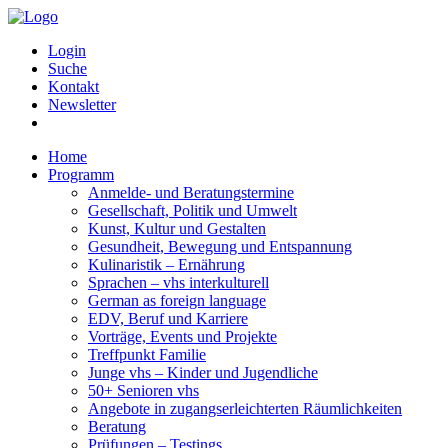
Login
Suche
Kontakt
Newsletter
Home
Programm
Anmelde- und Beratungstermine
Gesellschaft, Politik und Umwelt
Kunst, Kultur und Gestalten
Gesundheit, Bewegung und Entspannung
Kulinaristik – Ernährung
Sprachen – vhs interkulturell
German as foreign language
EDV, Beruf und Karriere
Vorträge, Events und Projekte
Treffpunkt Familie
Junge vhs – Kinder und Jugendliche
50+ Senioren vhs
Angebote in zugangserleichterten Räumlichkeiten
Beratung
Prüfungen – Testings