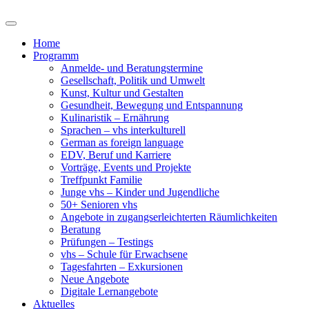
Home
Programm
Anmelde- und Beratungstermine
Gesellschaft, Politik und Umwelt
Kunst, Kultur und Gestalten
Gesundheit, Bewegung und Entspannung
Kulinaristik – Ernährung
Sprachen – vhs interkulturell
German as foreign language
EDV, Beruf und Karriere
Vorträge, Events und Projekte
Treffpunkt Familie
Junge vhs – Kinder und Jugendliche
50+ Senioren vhs
Angebote in zugangserleichterten Räumlichkeiten
Beratung
Prüfungen – Testings
vhs – Schule für Erwachsene
Tagesfahrten – Exkursionen
Neue Angebote
Digitale Lernangebote
Aktuelles