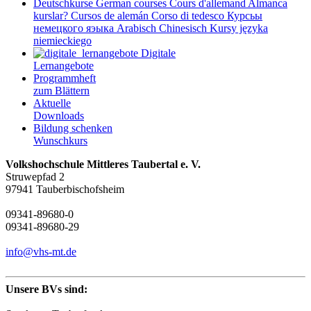
Deutschkurse
German courses
Cours d'allemand
Almanca
kurslar?
Cursos de alemán
Corso di tedesco
Курсьы
немецкого яэыка
Arabisch
Chinesisch
Kursy języka
niemieckiego
Digitale
Lernangebote
Programmheft
zum Blättern
Aktuelle
Downloads
Bildung schenken
Wunschkurs
Volkshochschule Mittleres Taubertal e. V.
Struwepfad 2
97941 Tauberbischofsheim
09341-89680-0
09341-89680-29
info@vhs-mt.de
Unsere BVs sind: