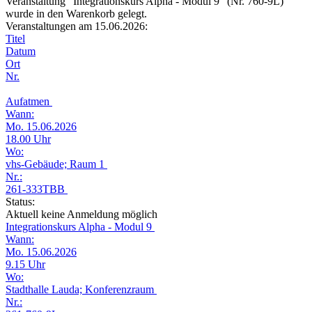
Veranstaltung "Integrationskurs Alpha - Modul 9" (Nr. 760-9L)
wurde in den Warenkorb gelegt.
Veranstaltungen am 15.06.2026:
Titel
Datum
Ort
Nr.
Aufatmen
Wann:
Mo. 15.06.2026
18.00 Uhr
Wo:
vhs-Gebäude; Raum 1
Nr.:
261-333TBB
Status:
Aktuell keine Anmeldung möglich
Integrationskurs Alpha - Modul 9
Wann:
Mo. 15.06.2026
9.15 Uhr
Wo:
Stadthalle Lauda; Konferenzraum
Nr.: