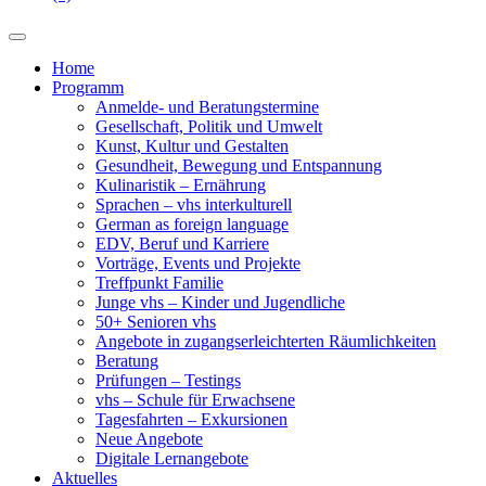
Home
Programm
Anmelde- und Beratungstermine
Gesellschaft, Politik und Umwelt
Kunst, Kultur und Gestalten
Gesundheit, Bewegung und Entspannung
Kulinaristik – Ernährung
Sprachen – vhs interkulturell
German as foreign language
EDV, Beruf und Karriere
Vorträge, Events und Projekte
Treffpunkt Familie
Junge vhs – Kinder und Jugendliche
50+ Senioren vhs
Angebote in zugangserleichterten Räumlichkeiten
Beratung
Prüfungen – Testings
vhs – Schule für Erwachsene
Tagesfahrten – Exkursionen
Neue Angebote
Digitale Lernangebote
Aktuelles