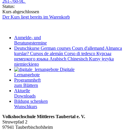
261-760-9L
Status:
Kurs abgeschlossen
Der Kurs liegt bereits im Warenkorb
Anmelde- und
Beratungstermine
Deutschkurse
German courses
Cours d'allemand
Almanca
kurslar?
Cursos de alemán
Corso di tedesco
Курсьы
немецкого яэыка
Arabisch
Chinesisch
Kursy języka
niemieckiego
Digitale
Lernangebote
Programmheft
zum Blättern
Aktuelle
Downloads
Bildung schenken
Wunschkurs
Volkshochschule Mittleres Taubertal e. V.
Struwepfad 2
97941 Tauberbischofsheim