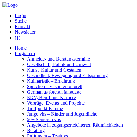
Login
Suche
Kontakt
Newsletter
(1)
Home
Programm
Anmelde- und Beratungstermine
Gesellschaft, Politik und Umwelt
Kunst, Kultur und Gestalten
Gesundheit, Bewegung und Entspannung
Kulinaristik – Ernährung
Sprachen – vhs interkulturell
German as foreign language
EDV, Beruf und Karriere
Vorträge, Events und Projekte
Treffpunkt Familie
Junge vhs – Kinder und Jugendliche
50+ Senioren vhs
Angebote in zugangserleichterten Räumlichkeiten
Beratung
Prüfungen – Testings