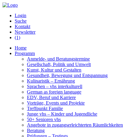
Login
Suche
Kontakt
Newsletter
(1)
Home
Programm
Anmelde- und Beratungstermine
Gesellschaft, Politik und Umwelt
Kunst, Kultur und Gestalten
Gesundheit, Bewegung und Entspannung
Kulinaristik – Ernährung
Sprachen – vhs interkulturell
German as foreign language
EDV, Beruf und Karriere
Vorträge, Events und Projekte
Treffpunkt Familie
Junge vhs – Kinder und Jugendliche
50+ Senioren vhs
Angebote in zugangserleichterten Räumlichkeiten
Beratung
Prüfungen – Testings