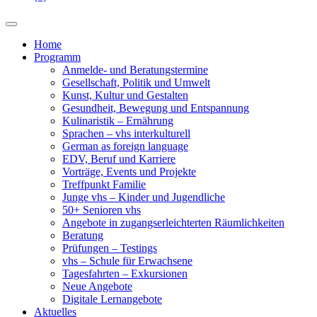
Home
Programm
Anmelde- und Beratungstermine
Gesellschaft, Politik und Umwelt
Kunst, Kultur und Gestalten
Gesundheit, Bewegung und Entspannung
Kulinaristik – Ernährung
Sprachen – vhs interkulturell
German as foreign language
EDV, Beruf und Karriere
Vorträge, Events und Projekte
Treffpunkt Familie
Junge vhs – Kinder und Jugendliche
50+ Senioren vhs
Angebote in zugangserleichterten Räumlichkeiten
Beratung
Prüfungen – Testings
vhs – Schule für Erwachsene
Tagesfahrten – Exkursionen
Neue Angebote
Digitale Lernangebote
Aktuelles