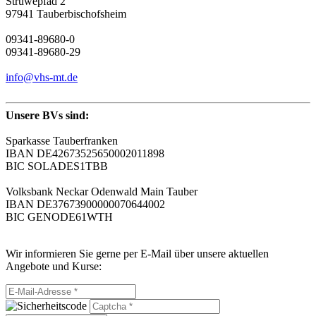
Struwepfad 2
97941 Tauberbischofsheim
09341-89680-0
09341-89680-29
info@vhs-mt.de
Unsere BVs sind:
Sparkasse Tauberfranken
IBAN DE42673525650002011898
BIC SOLADES1TBB
Volksbank Neckar Odenwald Main Tauber
IBAN DE37673900000070644002
BIC GENODE61WTH
Wir informieren Sie gerne per E-Mail über unsere aktuellen
Angebote und Kurse: