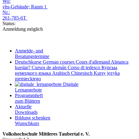
Wo:
vhs-Gebäude; Raum 1
Nr.:
261-785-6T
Status:
Anmeldung möglich
Anmelde- und
Beratungstermine
Deutschkurse
German courses
Cours d'allemand
Almanca
kurslar?
Cursos de alemán
Corso di tedesco
Курсьы
немецкого яэыка
Arabisch
Chinesisch
Kursy języka
niemieckiego
Digitale
Lernangebote
Programmheft
zum Blättern
Aktuelle
Downloads
Bildung schenken
Wunschkurs
Volkshochschule Mittleres Taubertal e. V.