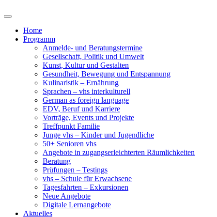
Home
Programm
Anmelde- und Beratungstermine
Gesellschaft, Politik und Umwelt
Kunst, Kultur und Gestalten
Gesundheit, Bewegung und Entspannung
Kulinaristik – Ernährung
Sprachen – vhs interkulturell
German as foreign language
EDV, Beruf und Karriere
Vorträge, Events und Projekte
Treffpunkt Familie
Junge vhs – Kinder und Jugendliche
50+ Senioren vhs
Angebote in zugangserleichterten Räumlichkeiten
Beratung
Prüfungen – Testings
vhs – Schule für Erwachsene
Tagesfahrten – Exkursionen
Neue Angebote
Digitale Lernangebote
Aktuelles