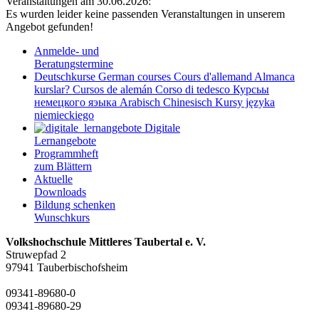
Veranstaltungen am 30.06.2026:
Es wurden leider keine passenden Veranstaltungen in unserem
Angebot gefunden!
Anmelde- und
Beratungstermine
Deutschkurse
German courses
Cours d'allemand
Almanca
kurslar?
Cursos de alemán
Corso di tedesco
Курсьы
немецкого яэыка
Arabisch
Chinesisch
Kursy języka
niemieckiego
Digitale
Lernangebote
Programmheft
zum Blättern
Aktuelle
Downloads
Bildung schenken
Wunschkurs
Volkshochschule Mittleres Taubertal e. V.
Struwepfad 2
97941 Tauberbischofsheim
09341-89680-0
09341-89680-29