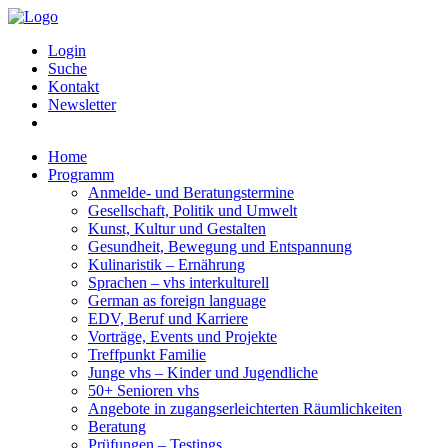
Login
Suche
Kontakt
Newsletter
Home
Programm
Anmelde- und Beratungstermine
Gesellschaft, Politik und Umwelt
Kunst, Kultur und Gestalten
Gesundheit, Bewegung und Entspannung
Kulinaristik – Ernährung
Sprachen – vhs interkulturell
German as foreign language
EDV, Beruf und Karriere
Vorträge, Events und Projekte
Treffpunkt Familie
Junge vhs – Kinder und Jugendliche
50+ Senioren vhs
Angebote in zugangserleichterten Räumlichkeiten
Beratung
Prüfungen – Testings