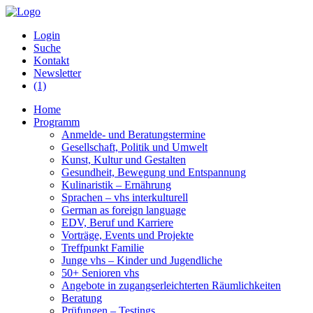
Login
Suche
Kontakt
Newsletter
(1)
Home
Programm
Anmelde- und Beratungstermine
Gesellschaft, Politik und Umwelt
Kunst, Kultur und Gestalten
Gesundheit, Bewegung und Entspannung
Kulinaristik – Ernährung
Sprachen – vhs interkulturell
German as foreign language
EDV, Beruf und Karriere
Vorträge, Events und Projekte
Treffpunkt Familie
Junge vhs – Kinder und Jugendliche
50+ Senioren vhs
Angebote in zugangserleichterten Räumlichkeiten
Beratung
Prüfungen – Testings