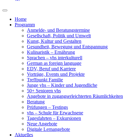
Home
Programm
Anmelde- und Beratungstermine
Gesellschaft, Politik und Umwelt
Kunst, Kultur und Gestalten
Gesundheit, Bewegung und Entspannung
Kulinaristik – Ernährung
Sprachen – vhs interkulturell
German as foreign language
EDV, Beruf und Karriere
Vorträge, Events und Projekte
Treffpunkt Familie
Junge vhs – Kinder und Jugendliche
50+ Senioren vhs
Angebote in zugangserleichterten Räumlichkeiten
Beratung
Prüfungen – Testings
vhs – Schule für Erwachsene
Tagesfahrten – Exkursionen
Neue Angebote
Digitale Lernangebote
Aktuelles