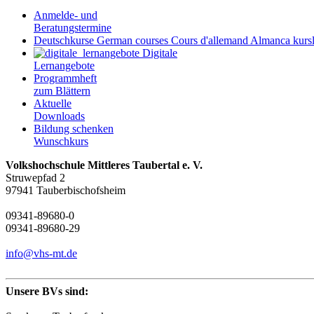
Anmelde- und
Beratungstermine
Deutschkurse
German courses
Cours d'allemand
Almanca kursl
Digitale
Lernangebote
Programmheft
zum Blättern
Aktuelle
Downloads
Bildung schenken
Wunschkurs
Volkshochschule Mittleres Taubertal e. V.
Struwepfad 2
97941 Tauberbischofsheim
09341-89680-0
09341-89680-29
info@vhs-mt.de
Unsere BVs sind: