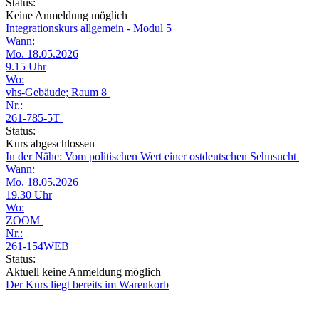
Status:
Keine Anmeldung möglich
Integrationskurs allgemein - Modul 5
Wann:
Mo. 18.05.2026
9.15 Uhr
Wo:
vhs-Gebäude; Raum 8
Nr.:
261-785-5T
Status:
Kurs abgeschlossen
In der Nähe: Vom politischen Wert einer ostdeutschen Sehnsucht
Wann:
Mo. 18.05.2026
19.30 Uhr
Wo:
ZOOM
Nr.:
261-154WEB
Status:
Aktuell keine Anmeldung möglich
Der Kurs liegt bereits im Warenkorb