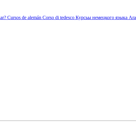
ar?
Cursos de alemán
Corso di tedesco
Курсьы немецкого яэыка
Ara