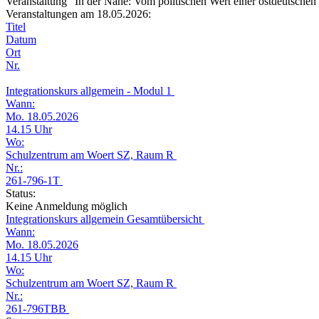
Veranstaltung "In der Nähe: Vom politischen Wert einer ostdeutsch
Veranstaltungen am 18.05.2026:
Titel
Datum
Ort
Nr.
Integrationskurs allgemein - Modul 1
Wann:
Mo. 18.05.2026
14.15 Uhr
Wo:
Schulzentrum am Woert SZ, Raum R
Nr.:
261-796-1T
Status:
Keine Anmeldung möglich
Integrationskurs allgemein Gesamtübersicht
Wann:
Mo. 18.05.2026
14.15 Uhr
Wo:
Schulzentrum am Woert SZ, Raum R
Nr.:
261-796TBB