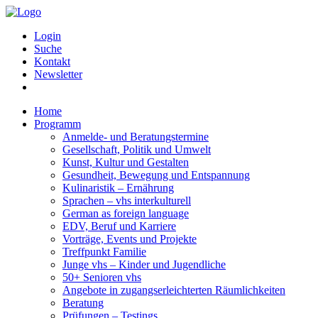
Login
Suche
Kontakt
Newsletter
Home
Programm
Anmelde- und Beratungstermine
Gesellschaft, Politik und Umwelt
Kunst, Kultur und Gestalten
Gesundheit, Bewegung und Entspannung
Kulinaristik – Ernährung
Sprachen – vhs interkulturell
German as foreign language
EDV, Beruf und Karriere
Vorträge, Events und Projekte
Treffpunkt Familie
Junge vhs – Kinder und Jugendliche
50+ Senioren vhs
Angebote in zugangserleichterten Räumlichkeiten
Beratung
Prüfungen – Testings