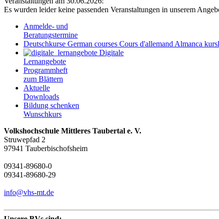
Veranstaltungen am 30.06.2026:
Es wurden leider keine passenden Veranstaltungen in unserem Angeb
Anmelde- und
Beratungstermine
Deutschkurse
German courses
Cours d'allemand
Almanca kursl
Digitale
Lernangebote
Programmheft
zum Blättern
Aktuelle
Downloads
Bildung schenken
Wunschkurs
Volkshochschule Mittleres Taubertal e. V.
Struwepfad 2
97941 Tauberbischofsheim
09341-89680-0
09341-89680-29
info@vhs-mt.de
Unsere BVs sind: