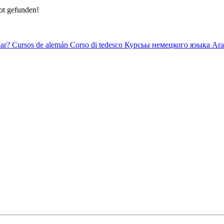
ot gefunden!
ar?
Cursos de alemán
Corso di tedesco
Курсьы немецкого яэыка
Ara