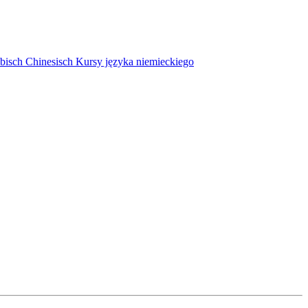
bisch
Chinesisch
Kursy języka niemieckiego