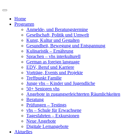
Home
Programm
Anmelde- und Beratungstermine
Gesellschaft, Politik und Umwelt
Kunst, Kultur und Gestalten
Gesundheit, Bewegung und Entspannung
Kulinaristik – Ernährung
Sprachen – vhs interkulturell
German as foreign language
EDV, Beruf und Karriere
Vorträge, Events und Projekte
Treffpunkt Familie
Junge vhs – Kinder und Jugendliche
50+ Senioren vhs
Angebote in zugangserleichterten Räumlichkeiten
Beratung
Prüfungen – Testings
vhs – Schule für Erwachsene
Tagesfahrten – Exkursionen
Neue Angebote
Digitale Lernangebote
Aktuelles