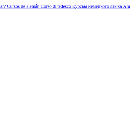
ar?
Cursos de alemán
Corso di tedesco
Курсьы немецкого яэыка
Ara