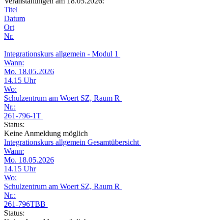
Veranstaltungen am 18.05.2026:
Titel
Datum
Ort
Nr.
Integrationskurs allgemein - Modul 1
Wann:
Mo. 18.05.2026
14.15 Uhr
Wo:
Schulzentrum am Woert SZ, Raum R
Nr.:
261-796-1T
Status:
Keine Anmeldung möglich
Integrationskurs allgemein Gesamtübersicht
Wann:
Mo. 18.05.2026
14.15 Uhr
Wo:
Schulzentrum am Woert SZ, Raum R
Nr.:
261-796TBB
Status: