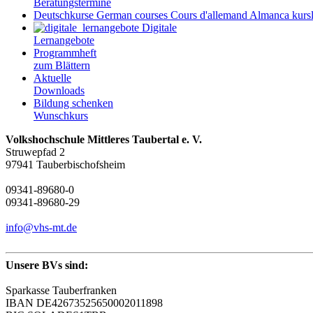
Beratungstermine
Deutschkurse
German courses
Cours d'allemand
Almanca kursl
Digitale
Lernangebote
Programmheft
zum Blättern
Aktuelle
Downloads
Bildung schenken
Wunschkurs
Volkshochschule Mittleres Taubertal e. V.
Struwepfad 2
97941 Tauberbischofsheim
09341-89680-0
09341-89680-29
info@vhs-mt.de
Unsere BVs sind:
Sparkasse Tauberfranken
IBAN DE42673525650002011898