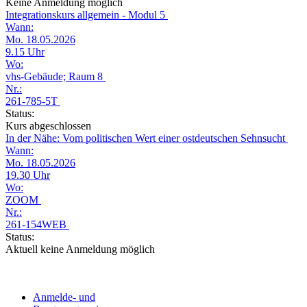
Keine Anmeldung möglich
Integrationskurs allgemein - Modul 5
Wann:
Mo. 18.05.2026
9.15 Uhr
Wo:
vhs-Gebäude; Raum 8
Nr.:
261-785-5T
Status:
Kurs abgeschlossen
In der Nähe: Vom politischen Wert einer ostdeutschen Sehnsucht
Wann:
Mo. 18.05.2026
19.30 Uhr
Wo:
ZOOM
Nr.:
261-154WEB
Status:
Aktuell keine Anmeldung möglich
Anmelde- und