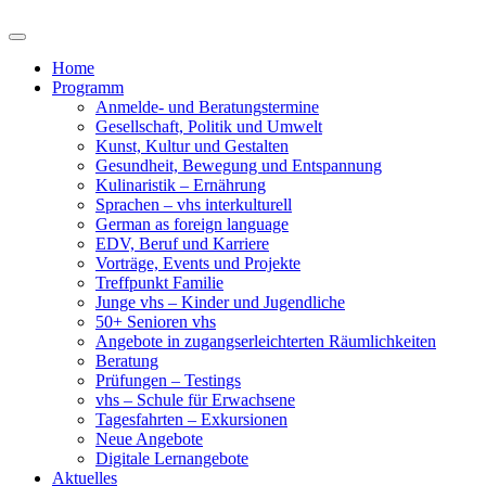
Home
Programm
Anmelde- und Beratungstermine
Gesellschaft, Politik und Umwelt
Kunst, Kultur und Gestalten
Gesundheit, Bewegung und Entspannung
Kulinaristik – Ernährung
Sprachen – vhs interkulturell
German as foreign language
EDV, Beruf und Karriere
Vorträge, Events und Projekte
Treffpunkt Familie
Junge vhs – Kinder und Jugendliche
50+ Senioren vhs
Angebote in zugangserleichterten Räumlichkeiten
Beratung
Prüfungen – Testings
vhs – Schule für Erwachsene
Tagesfahrten – Exkursionen
Neue Angebote
Digitale Lernangebote
Aktuelles