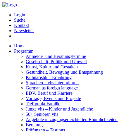
Login
Suche
Kontakt
Newsletter
Home
Programm
Anmelde- und Beratungstermine
Gesellschaft, Politik und Umwelt
Kunst, Kultur und Gestalten
Gesundheit, Bewegung und Entspannung
Kulinaristik – Ernährung
Sprachen – vhs interkulturell
German as foreign language
EDV, Beruf und Karriere
Vorträge, Events und Projekte
Treffpunkt Familie
Junge vhs – Kinder und Jugendliche
50+ Senioren vhs
Angebote in zugangserleichterten Räumlichkeiten
Beratung
Prüfungen – Testings