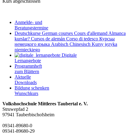
Kurs abgeschlossen
Anmelde- und
Beratungstermine
Deutschkurse
German courses
Cours d'allemand
Almanca
kurslar?
Cursos de alemán
Corso di tedesco
Курсьы
немецкого яэыка
Arabisch
Chinesisch
Kursy języka
niemieckiego
Digitale
Lernangebote
Programmheft
zum Blättern
Aktuelle
Downloads
Bildung schenken
Wunschkurs
Volkshochschule Mittleres Taubertal e. V.
Struwepfad 2
97941 Tauberbischofsheim
09341-89680-0
09341-89680-29