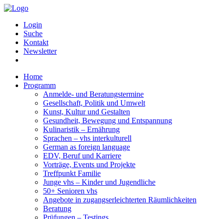
Login
Suche
Kontakt
Newsletter
Home
Programm
Anmelde- und Beratungstermine
Gesellschaft, Politik und Umwelt
Kunst, Kultur und Gestalten
Gesundheit, Bewegung und Entspannung
Kulinaristik – Ernährung
Sprachen – vhs interkulturell
German as foreign language
EDV, Beruf und Karriere
Vorträge, Events und Projekte
Treffpunkt Familie
Junge vhs – Kinder und Jugendliche
50+ Senioren vhs
Angebote in zugangserleichterten Räumlichkeiten
Beratung
Prüfungen – Testings