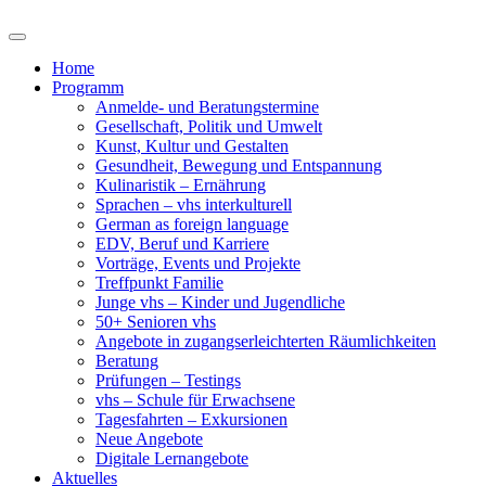
Home
Programm
Anmelde- und Beratungstermine
Gesellschaft, Politik und Umwelt
Kunst, Kultur und Gestalten
Gesundheit, Bewegung und Entspannung
Kulinaristik – Ernährung
Sprachen – vhs interkulturell
German as foreign language
EDV, Beruf und Karriere
Vorträge, Events und Projekte
Treffpunkt Familie
Junge vhs – Kinder und Jugendliche
50+ Senioren vhs
Angebote in zugangserleichterten Räumlichkeiten
Beratung
Prüfungen – Testings
vhs – Schule für Erwachsene
Tagesfahrten – Exkursionen
Neue Angebote
Digitale Lernangebote
Aktuelles