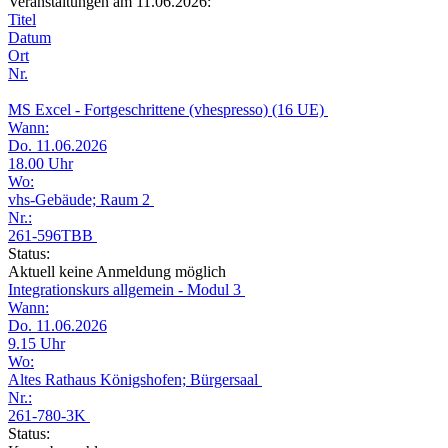
Veranstaltungen am 11.06.2026:
Titel
Datum
Ort
Nr.
MS Excel - Fortgeschrittene (vhespresso) (16 UE)
Wann:
Do. 11.06.2026
18.00 Uhr
Wo:
vhs-Gebäude; Raum 2
Nr.:
261-596TBB
Status:
Aktuell keine Anmeldung möglich
Integrationskurs allgemein - Modul 3
Wann:
Do. 11.06.2026
9.15 Uhr
Wo:
Altes Rathaus Königshofen; Bürgersaal
Nr.:
261-780-3K
Status: