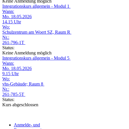
Keine Anmeldung möglich
Integrationskurs allgemein - Modul 1
Wann:
Mo. 18.05.2026
14.15 Uhr
Wo:
Schulzentrum am Woert SZ, Raum R
Nr.:
261-796-1T
Status:
Keine Anmeldung möglich
Integrationskurs allgemein - Modul 5
Wann:
Mo. 18.05.2026
9.15 Uhr
Wo:
vhs-Gebäude; Raum 8
Nr.:
261-785-5T
Status:
Kurs abgeschlossen
Anmelde- und