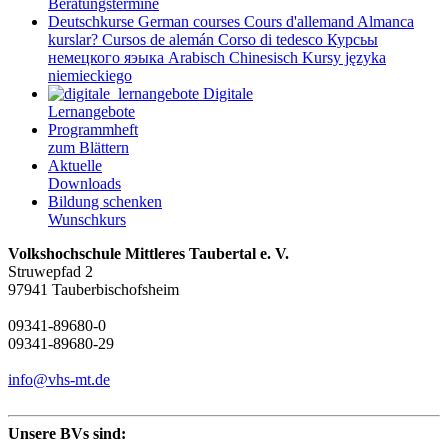
Beratungstermine
Deutschkurse
German courses
Cours d'allemand
Almanca
kurslar?
Cursos de alemán
Corso di tedesco
Курсьы
немецкого яэыка
Arabisch
Chinesisch
Kursy języka
niemieckiego
Digitale
Lernangebote
Programmheft
zum Blättern
Aktuelle
Downloads
Bildung schenken
Wunschkurs
Volkshochschule Mittleres Taubertal e. V.
Struwepfad 2
97941 Tauberbischofsheim
09341-89680-0
09341-89680-29
info@vhs-mt.de
Unsere BVs sind: