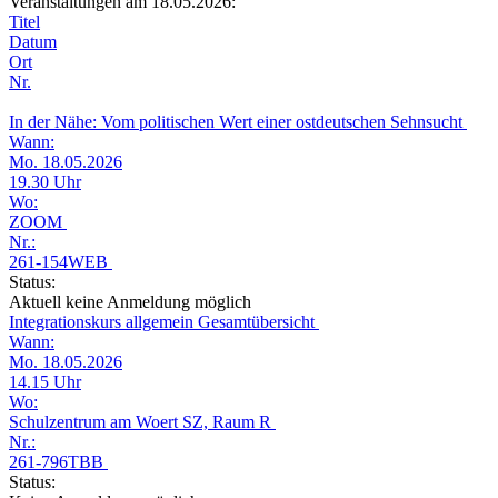
Veranstaltungen am 18.05.2026:
Titel
Datum
Ort
Nr.
In der Nähe: Vom politischen Wert einer ostdeutschen Sehnsucht
Wann:
Mo. 18.05.2026
19.30 Uhr
Wo:
ZOOM
Nr.:
261-154WEB
Status:
Aktuell keine Anmeldung möglich
Integrationskurs allgemein Gesamtübersicht
Wann:
Mo. 18.05.2026
14.15 Uhr
Wo:
Schulzentrum am Woert SZ, Raum R
Nr.:
261-796TBB
Status: