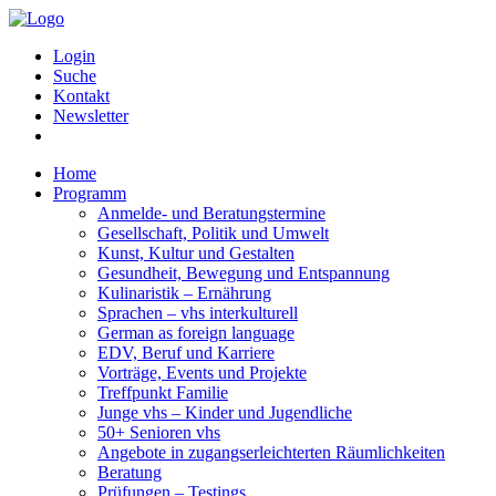
Login
Suche
Kontakt
Newsletter
Home
Programm
Anmelde- und Beratungstermine
Gesellschaft, Politik und Umwelt
Kunst, Kultur und Gestalten
Gesundheit, Bewegung und Entspannung
Kulinaristik – Ernährung
Sprachen – vhs interkulturell
German as foreign language
EDV, Beruf und Karriere
Vorträge, Events und Projekte
Treffpunkt Familie
Junge vhs – Kinder und Jugendliche
50+ Senioren vhs
Angebote in zugangserleichterten Räumlichkeiten
Beratung
Prüfungen – Testings