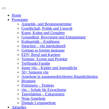
Home
Programm
Anmelde- und Beratungstermine
Gesellschaft, Politik und Umwelt
Kunst, Kultur und Gestalten
Gesundheit, Bewegung und Entspannung
Kulinaristik – Ernährung
Sprachen – vhs interkulturell
German as foreign language
EDV, Beruf und Karriere
Vorträge, Events und Projekte
Treffpunkt Familie
Junge vhs – Kinder und Jugendliche
50+ Senioren vhs
Angebote in zugangserleichterten Räumlichkeiten
Beratung
Prüfungen – Testings
vhs – Schule für Erwachsene
Tagesfahrten – Exkursionen
Neue Angebote
Digitale Lernangebote
Aktuelles