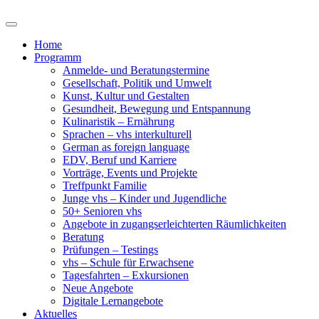
Home
Programm
Anmelde- und Beratungstermine
Gesellschaft, Politik und Umwelt
Kunst, Kultur und Gestalten
Gesundheit, Bewegung und Entspannung
Kulinaristik – Ernährung
Sprachen – vhs interkulturell
German as foreign language
EDV, Beruf und Karriere
Vorträge, Events und Projekte
Treffpunkt Familie
Junge vhs – Kinder und Jugendliche
50+ Senioren vhs
Angebote in zugangserleichterten Räumlichkeiten
Beratung
Prüfungen – Testings
vhs – Schule für Erwachsene
Tagesfahrten – Exkursionen
Neue Angebote
Digitale Lernangebote
Aktuelles