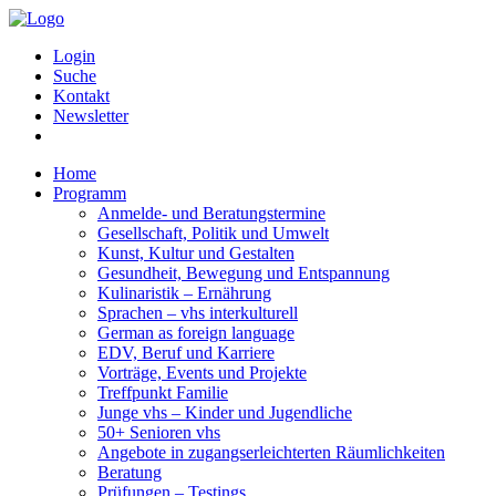
Login
Suche
Kontakt
Newsletter
Home
Programm
Anmelde- und Beratungstermine
Gesellschaft, Politik und Umwelt
Kunst, Kultur und Gestalten
Gesundheit, Bewegung und Entspannung
Kulinaristik – Ernährung
Sprachen – vhs interkulturell
German as foreign language
EDV, Beruf und Karriere
Vorträge, Events und Projekte
Treffpunkt Familie
Junge vhs – Kinder und Jugendliche
50+ Senioren vhs
Angebote in zugangserleichterten Räumlichkeiten
Beratung
Prüfungen – Testings