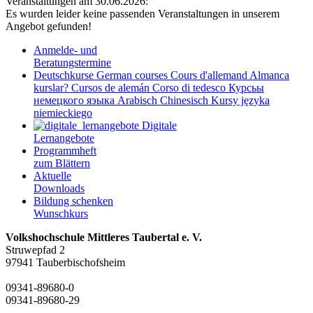
Veranstaltungen am 30.06.2026:
Es wurden leider keine passenden Veranstaltungen in unserem
Angebot gefunden!
Anmelde- und
Beratungstermine
Deutschkurse
German courses
Cours d'allemand
Almanca
kurslar?
Cursos de alemán
Corso di tedesco
Курсьы
немецкого яэыка
Arabisch
Chinesisch
Kursy języka
niemieckiego
Digitale
Lernangebote
Programmheft
zum Blättern
Aktuelle
Downloads
Bildung schenken
Wunschkurs
Volkshochschule Mittleres Taubertal e. V.
Struwepfad 2
97941 Tauberbischofsheim
09341-89680-0
09341-89680-29