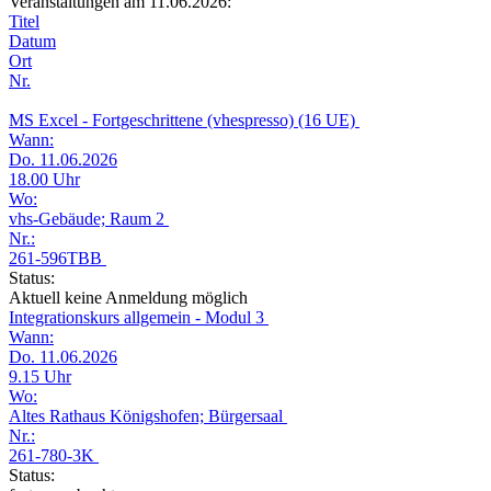
Veranstaltungen am 11.06.2026:
Titel
Datum
Ort
Nr.
MS Excel - Fortgeschrittene (vhespresso) (16 UE)
Wann:
Do. 11.06.2026
18.00 Uhr
Wo:
vhs-Gebäude; Raum 2
Nr.:
261-596TBB
Status:
Aktuell keine Anmeldung möglich
Integrationskurs allgemein - Modul 3
Wann:
Do. 11.06.2026
9.15 Uhr
Wo:
Altes Rathaus Königshofen; Bürgersaal
Nr.:
261-780-3K
Status: