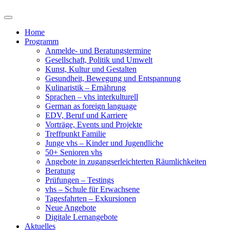
Home
Programm
Anmelde- und Beratungstermine
Gesellschaft, Politik und Umwelt
Kunst, Kultur und Gestalten
Gesundheit, Bewegung und Entspannung
Kulinaristik – Ernährung
Sprachen – vhs interkulturell
German as foreign language
EDV, Beruf und Karriere
Vorträge, Events und Projekte
Treffpunkt Familie
Junge vhs – Kinder und Jugendliche
50+ Senioren vhs
Angebote in zugangserleichterten Räumlichkeiten
Beratung
Prüfungen – Testings
vhs – Schule für Erwachsene
Tagesfahrten – Exkursionen
Neue Angebote
Digitale Lernangebote
Aktuelles