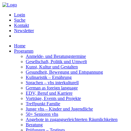
Login
Suche
Kontakt
Newsletter
Home
Programm
Anmelde- und Beratungstermine
Gesellschaft, Politik und Umwelt
Kunst, Kultur und Gestalten
Gesundheit, Bewegung und Entspannung
Kulinaristik – Ernährung
Sprachen – vhs interkulturell
German as foreign language
EDV, Beruf und Karriere
Vorträge, Events und Projekte
Treffpunkt Familie
Junge vhs – Kinder und Jugendliche
50+ Senioren vhs
Angebote in zugangserleichterten Räumlichkeiten
Beratung
Prüfungen – Testings