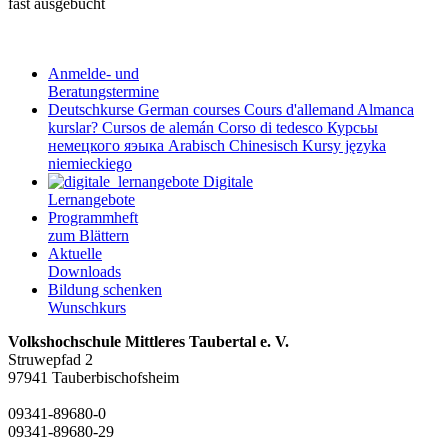
fast ausgebucht
Anmelde- und
Beratungstermine
Deutschkurse
German courses
Cours d'allemand
Almanca
kurslar?
Cursos de alemán
Corso di tedesco
Курсьы
немецкого яэыка
Arabisch
Chinesisch
Kursy języka
niemieckiego
Digitale
Lernangebote
Programmheft
zum Blättern
Aktuelle
Downloads
Bildung schenken
Wunschkurs
Volkshochschule Mittleres Taubertal e. V.
Struwepfad 2
97941 Tauberbischofsheim
09341-89680-0
09341-89680-29