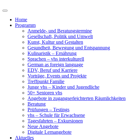
Home
Programm
Anmelde- und Beratungstermine
Gesellschaft, Politik und Umwelt
Kunst, Kultur und Gestalten
Gesundheit, Bewegung und Entspannung
Kulinaristik – Ernährung
Sprachen – vhs interkulturell
German as foreign language
EDV, Beruf und Karriere
Vorträge, Events und Projekte
Treffpunkt Familie
Junge vhs – Kinder und Jugendliche
50+ Senioren vhs
Angebote in zugangserleichterten Räumlichkeiten
Beratung
Prüfungen – Testings
vhs – Schule für Erwachsene
Tagesfahrten – Exkursionen
Neue Angebote
Digitale Lernangebote
Aktuelles