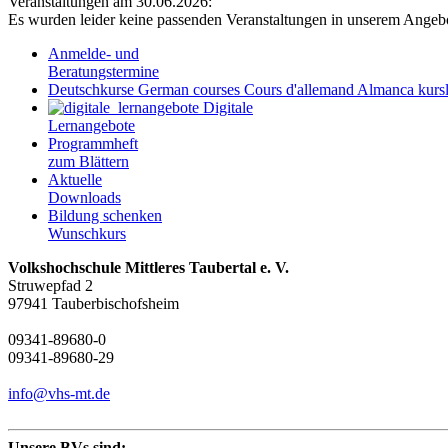
Veranstaltungen am 30.06.2026:
Es wurden leider keine passenden Veranstaltungen in unserem Angeb
Anmelde- und
Beratungstermine
Deutschkurse
German courses
Cours d'allemand
Almanca kursl
Digitale
Lernangebote
Programmheft
zum Blättern
Aktuelle
Downloads
Bildung schenken
Wunschkurs
Volkshochschule Mittleres Taubertal e. V.
Struwepfad 2
97941 Tauberbischofsheim
09341-89680-0
09341-89680-29
info@vhs-mt.de
Unsere BVs sind: