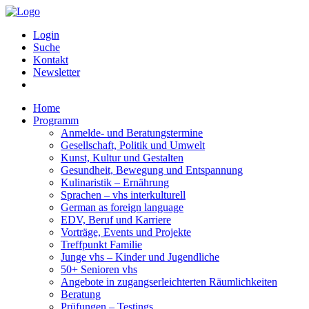
Login
Suche
Kontakt
Newsletter
Home
Programm
Anmelde- und Beratungstermine
Gesellschaft, Politik und Umwelt
Kunst, Kultur und Gestalten
Gesundheit, Bewegung und Entspannung
Kulinaristik – Ernährung
Sprachen – vhs interkulturell
German as foreign language
EDV, Beruf und Karriere
Vorträge, Events und Projekte
Treffpunkt Familie
Junge vhs – Kinder und Jugendliche
50+ Senioren vhs
Angebote in zugangserleichterten Räumlichkeiten
Beratung
Prüfungen – Testings