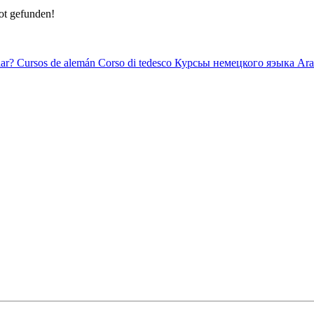
ot gefunden!
ar?
Cursos de alemán
Corso di tedesco
Курсьы немецкого яэыка
Ara