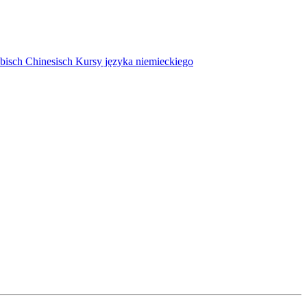
bisch
Chinesisch
Kursy języka niemieckiego