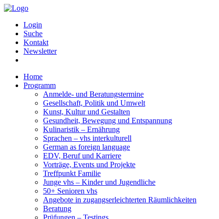
Login
Suche
Kontakt
Newsletter
Home
Programm
Anmelde- und Beratungstermine
Gesellschaft, Politik und Umwelt
Kunst, Kultur und Gestalten
Gesundheit, Bewegung und Entspannung
Kulinaristik – Ernährung
Sprachen – vhs interkulturell
German as foreign language
EDV, Beruf und Karriere
Vorträge, Events und Projekte
Treffpunkt Familie
Junge vhs – Kinder und Jugendliche
50+ Senioren vhs
Angebote in zugangserleichterten Räumlichkeiten
Beratung
Prüfungen – Testings