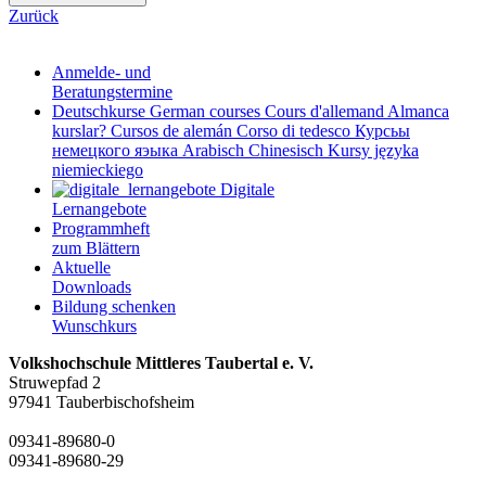
Zurück
Anmelde- und
Beratungstermine
Deutschkurse
German courses
Cours d'allemand
Almanca
kurslar?
Cursos de alemán
Corso di tedesco
Курсьы
немецкого яэыка
Arabisch
Chinesisch
Kursy języka
niemieckiego
Digitale
Lernangebote
Programmheft
zum Blättern
Aktuelle
Downloads
Bildung schenken
Wunschkurs
Volkshochschule Mittleres Taubertal e. V.
Struwepfad 2
97941 Tauberbischofsheim
09341-89680-0
09341-89680-29