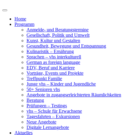
Home
Programm
Anmelde- und Beratungstermine
Gesellschaft, Politik und Umwelt
Kunst, Kultur und Gestalten
Gesundheit, Bewegung und Entspannung
Kulinaristik – Ernährung
Sprachen – vhs interkulturell
German as foreign language
EDV, Beruf und Karriere
Vorträge, Events und Projekte
Treffpunkt Familie
Junge vhs – Kinder und Jugendliche
50+ Senioren vhs
Angebote in zugangserleichterten Räumlichkeiten
Beratung
Prüfungen – Testings
vhs – Schule für Erwachsene
Tagesfahrten – Exkursionen
Neue Angebote
Digitale Lernangebote
Aktuelles