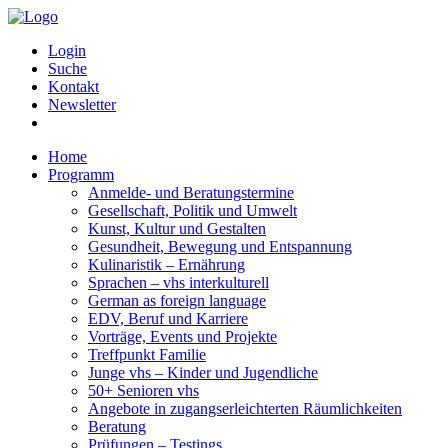
Login
Suche
Kontakt
Newsletter
Home
Programm
Anmelde- und Beratungstermine
Gesellschaft, Politik und Umwelt
Kunst, Kultur und Gestalten
Gesundheit, Bewegung und Entspannung
Kulinaristik – Ernährung
Sprachen – vhs interkulturell
German as foreign language
EDV, Beruf und Karriere
Vorträge, Events und Projekte
Treffpunkt Familie
Junge vhs – Kinder und Jugendliche
50+ Senioren vhs
Angebote in zugangserleichterten Räumlichkeiten
Beratung
Prüfungen – Testings