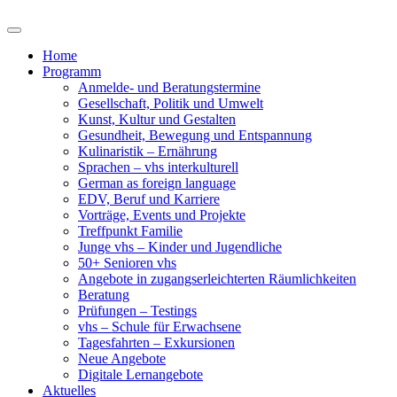
Home
Programm
Anmelde- und Beratungstermine
Gesellschaft, Politik und Umwelt
Kunst, Kultur und Gestalten
Gesundheit, Bewegung und Entspannung
Kulinaristik – Ernährung
Sprachen – vhs interkulturell
German as foreign language
EDV, Beruf und Karriere
Vorträge, Events und Projekte
Treffpunkt Familie
Junge vhs – Kinder und Jugendliche
50+ Senioren vhs
Angebote in zugangserleichterten Räumlichkeiten
Beratung
Prüfungen – Testings
vhs – Schule für Erwachsene
Tagesfahrten – Exkursionen
Neue Angebote
Digitale Lernangebote
Aktuelles