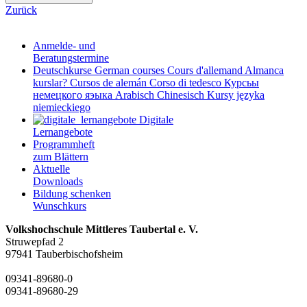
Zurück
Anmelde- und
Beratungstermine
Deutschkurse
German courses
Cours d'allemand
Almanca
kurslar?
Cursos de alemán
Corso di tedesco
Курсьы
немецкого яэыка
Arabisch
Chinesisch
Kursy języka
niemieckiego
Digitale
Lernangebote
Programmheft
zum Blättern
Aktuelle
Downloads
Bildung schenken
Wunschkurs
Volkshochschule Mittleres Taubertal e. V.
Struwepfad 2
97941 Tauberbischofsheim
09341-89680-0
09341-89680-29