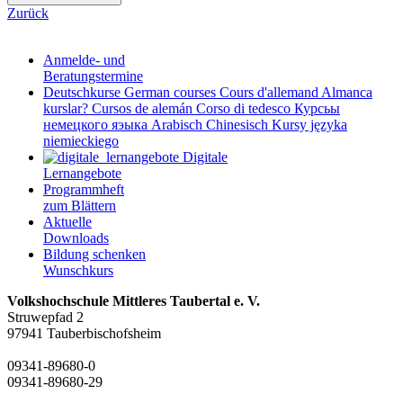
Zurück
Anmelde- und
Beratungstermine
Deutschkurse
German courses
Cours d'allemand
Almanca
kurslar?
Cursos de alemán
Corso di tedesco
Курсьы
немецкого яэыка
Arabisch
Chinesisch
Kursy języka
niemieckiego
Digitale
Lernangebote
Programmheft
zum Blättern
Aktuelle
Downloads
Bildung schenken
Wunschkurs
Volkshochschule Mittleres Taubertal e. V.
Struwepfad 2
97941 Tauberbischofsheim
09341-89680-0
09341-89680-29