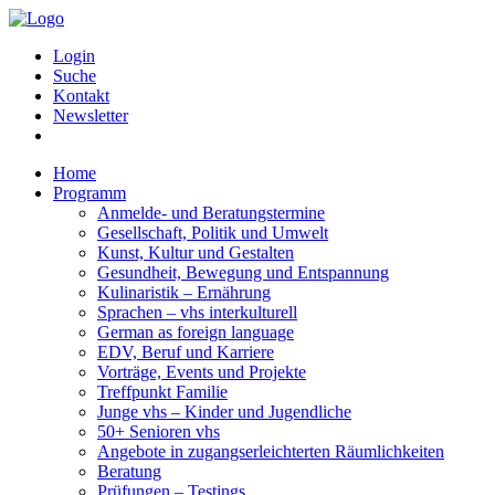
Login
Suche
Kontakt
Newsletter
Home
Programm
Anmelde- und Beratungstermine
Gesellschaft, Politik und Umwelt
Kunst, Kultur und Gestalten
Gesundheit, Bewegung und Entspannung
Kulinaristik – Ernährung
Sprachen – vhs interkulturell
German as foreign language
EDV, Beruf und Karriere
Vorträge, Events und Projekte
Treffpunkt Familie
Junge vhs – Kinder und Jugendliche
50+ Senioren vhs
Angebote in zugangserleichterten Räumlichkeiten
Beratung
Prüfungen – Testings