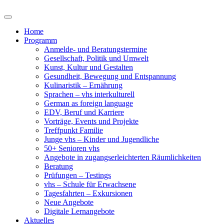
Home
Programm
Anmelde- und Beratungstermine
Gesellschaft, Politik und Umwelt
Kunst, Kultur und Gestalten
Gesundheit, Bewegung und Entspannung
Kulinaristik – Ernährung
Sprachen – vhs interkulturell
German as foreign language
EDV, Beruf und Karriere
Vorträge, Events und Projekte
Treffpunkt Familie
Junge vhs – Kinder und Jugendliche
50+ Senioren vhs
Angebote in zugangserleichterten Räumlichkeiten
Beratung
Prüfungen – Testings
vhs – Schule für Erwachsene
Tagesfahrten – Exkursionen
Neue Angebote
Digitale Lernangebote
Aktuelles